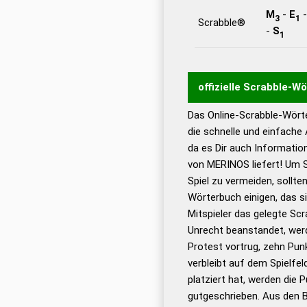
M
-
E
3
1
Scrabble®
-
S
1
offizielle Scrabble-W
Das Online-Scrabble-Wörte
Wortwurzel liefert mit 
die schnelle und einfache
Wortanalyse-Algorithmu
da es Dir auch Informati
Wortbedeutung, Worttr
von MERINOS liefert! Um S
Gültigkeit eines Wortes 
Spiel zu vermeiden, sollten
bestimmen!
zugelassene
Wörterbuch einigen, das s
Wörterbücher sind:
Mitspieler das gelegte Sc
Unrecht beanstandet, werd
Dud
Protest vortrug, zehn Pu
Bä
verbleibt auf dem Spielfel
Dud
platziert hat, werden die 
De
gutgeschrieben. Aus den 