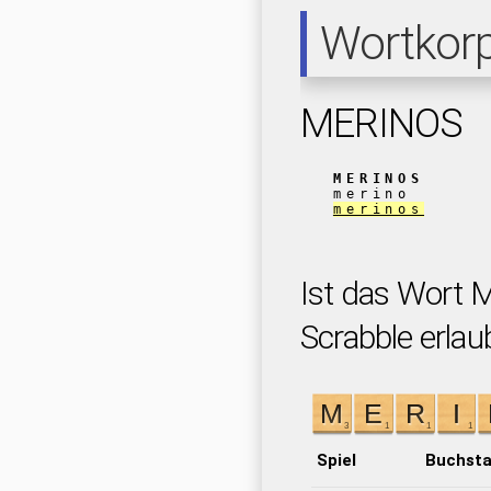
Wortkor
MERINOS
MERINOS
merino
merinos
Ist das Wort 
Scrabble erlau
Spiel
Buchst