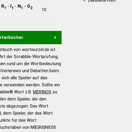
Deklinierte Form
-
R
-
I
-
N
-
O
1
1
1
2
10
örterbücher
rbuch von wortwurzel.de ist
Hilfe eines semantischen
 Art der Scrabble-Wortprüfung,
s gute Anhaltspunkte zu
onen rund um die Wortbedeutung
ennung und Wortform, um die
treitereien und Debatten beim
für das Scrabble-Spiel zu
 sich alle Spieler auf das
 Turnier Scrabble-
ie verwenden werden. Sollte ein
rabble® Wort z.B.
MERINOS
zu
en dem Spieler, der den
en – Standardwerk in 12
nkte abgezogen. Das Wort
nden
d, dem Spieler, der das Wort
en – Richtiges und gutes
Punkte für das Wort
utsch
Buchstaben von M|E|R|I|N|O|S