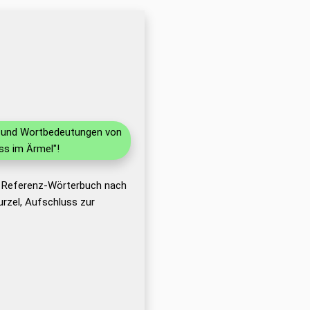
en und Wortbedeutungen von
ss im Ärmel"!
s Referenz-Wörterbuch nach
rzel, Aufschluss zur