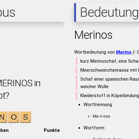
pus
Bedeutung
Merinos
Wortbedeutung von
Merino
(- 
kurz Merinoschaf, eine Scha
Meerschweinchenrasse mit l
Schaf einer spanischen Rass
MERINOS in
weicher Wolle
bt?
Kleiderstoff in Köperbindun
Worttrennung:
Me·ri·nos
Wortform:
aben
Punkte