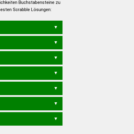
ichkeiten Buchstabensteine zu
en – Die deutsche Grammatik
 besten Scrabble Lösungen:
en – Deutsches
R
MORSEN
MOSERN
SERMON
MORSE
MOSER
MOSRE
SEROM
SIMON
SONEM
S
NORM
OMEN
OMIS
ROMS
SEN
REIMS
REMIS
ROSINE
ENS
MIES
MINE
MIRS
MISE
NOIRS
ORNIS
OSERN
ROIEN
OREN
S
NOIR
OIEN
OSER
RIOS
ROIE
IO
ROI
SON
EINS
IREN
NIES
IN
SIRE