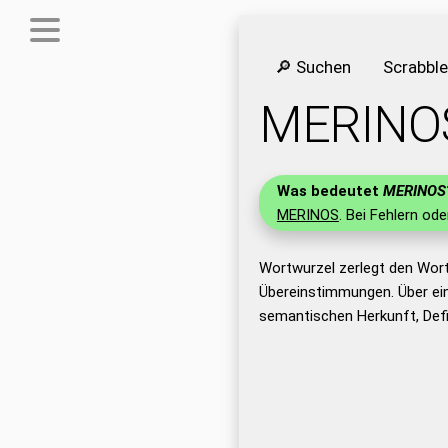
🔎 Suchen
Scrabbl
MERINO
Was bedeutet
MERINOS
MERINOS
. Bei Fehlern ode
Wortwurzel zerlegt den Wor
Übereinstimmungen. Über ei
semantischen Herkunft, Def