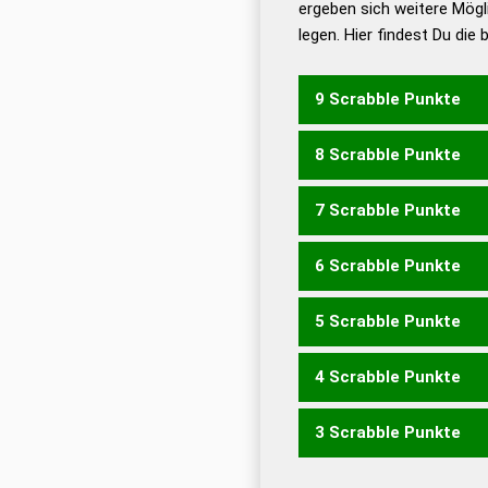
ergeben sich weitere Mögl
Dud
legen. Hier findest Du die
Dud
Universalwörterbuch
9 Scrabble Punkte
8 Scrabble Punkte
ISOMER
MOIREN
MONIE
SIMONE
7 Scrabble Punkte
ENORM
MESON
MOREN
NORME
OMENS
ROMNI
6 Scrabble Punkte
MISO
MOIN
MORE
MOR
EMIRS
ISMEN
MEINS
MI
5 Scrabble Punkte
SENIOR
OMI
ROM
EMIR
MEIN
M
REIM
REMS
SEIM
EOSIN
4 Scrabble Punkte
ROSEN
SERIO
SONER
S
IMS
MIR
SEM
EROS
ION
ROSE
SERO
SONE
SORE
3 Scrabble Punkte
EOS
ION
NOR
OIE
ONS
R
REIN
REIS
RENS
RIES
SE