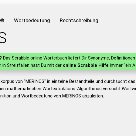
e®
Wortbedeutung
Rechtschreibung
S
?
Das Scrabble online Wörterbuch liefert Dir Synonyme, Definition
r in Streitfällen hast Du mit der
online Scrabble Hilfe
immer "ein A
tkorpus von "MERINOS" in einzelne Bestandteile und durchsucht da
nen mathematischen Wortextraktions-Algorithmus versucht Wortwu
inition und Wortbedeutung von MERINOS abzuleiten.