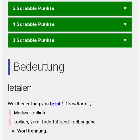
5 Scrabble Punkte
ALLE
ELLE
NELL
ALTEN
NATEL
4 Scrabble Punkte
ALL
ALTE
ELAN
ELEN
TAEL
TELE
3 Scrabble Punkte
ALT
LEE
ANTE
ENTE
TEEN
NEE
NET
TEE
Bedeutung
letalen
Wortbedeutung von
letal
(- Grundform -)
Medizin tödlich
tödlich, zum Tode führend, todbringend
Worttrennung: