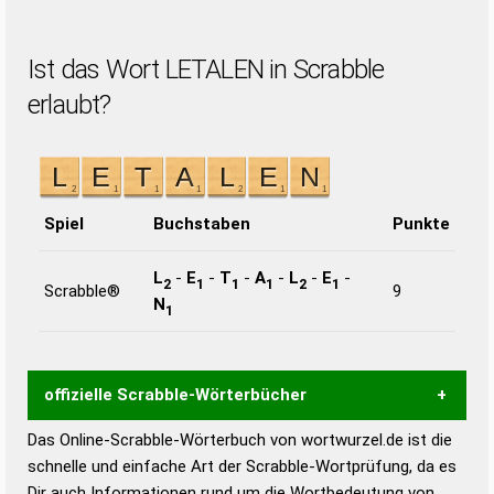
Ist das Wort LETALEN in Scrabble
erlaubt?
Spiel
Buchstaben
Punkte
L
-
E
-
T
-
A
-
L
-
E
-
2
1
1
1
2
1
Scrabble®
9
N
1
offizielle Scrabble-Wörterbücher
Das Online-Scrabble-Wörterbuch von wortwurzel.de ist die
Wortwurzel liefert mit Hilfe eines semantischen
schnelle und einfache Art der Scrabble-Wortprüfung, da es
Wortanalyse-Algorithmus gute Anhaltspunkte zu
Dir auch Informationen rund um die Wortbedeutung von