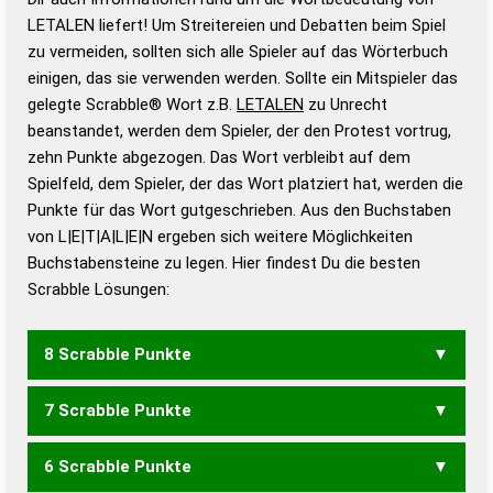
Wortbedeutung, Worttrennung und Wortform, um die
LETALEN liefert! Um Streitereien und Debatten beim Spiel
Gültigkeit eines Wortes für das Scrabble-Spiel zu
zu vermeiden, sollten sich alle Spieler auf das Wörterbuch
bestimmen!
zugelassene Turnier Scrabble-
einigen, das sie verwenden werden. Sollte ein Mitspieler das
Wörterbücher sind:
gelegte Scrabble® Wort z.B.
LETALEN
zu Unrecht
beanstandet, werden dem Spieler, der den Protest vortrug,
Duden – Standardwerk in 12 Bänden
zehn Punkte abgezogen. Das Wort verbleibt auf dem
Duden – Richtiges und gutes
Spielfeld, dem Spieler, der das Wort platziert hat, werden die
Deutsch
Punkte für das Wort gutgeschrieben. Aus den Buchstaben
von L|E|T|A|L|E|N ergeben sich weitere Möglichkeiten
Duden – Die deutsche Grammatik
Buchstabensteine zu legen. Hier findest Du die besten
Duden – Deutsches
Scrabble Lösungen:
Universalwörterbuch
8 Scrabble Punkte
7 Scrabble Punkte
ALLEEN
6 Scrabble Punkte
ALLEE
ALLEN
ELLEN