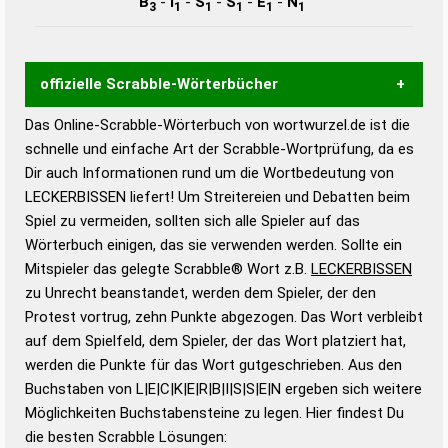
B
-
I
-
S
-
S
-
E
-
N
3
1
1
1
1
1
offizielle Scrabble-Wörterbücher
Das Online-Scrabble-Wörterbuch von wortwurzel.de ist die
Wortwurzel liefert mit Hilfe eines semantischen
schnelle und einfache Art der Scrabble-Wortprüfung, da es
Wortanalyse-Algorithmus gute Anhaltspunkte zu
Dir auch Informationen rund um die Wortbedeutung von
Wortbedeutung, Worttrennung und Wortform, um die
LECKERBISSEN liefert! Um Streitereien und Debatten beim
Gültigkeit eines Wortes für das Scrabble-Spiel zu
Spiel zu vermeiden, sollten sich alle Spieler auf das
bestimmen!
zugelassene Turnier Scrabble-
Wörterbuch einigen, das sie verwenden werden. Sollte ein
Wörterbücher sind:
Mitspieler das gelegte Scrabble® Wort z.B.
LECKERBISSEN
zu Unrecht beanstandet, werden dem Spieler, der den
Duden – Standardwerk in 12 Bänden
Protest vortrug, zehn Punkte abgezogen. Das Wort verbleibt
Duden – Richtiges und gutes
auf dem Spielfeld, dem Spieler, der das Wort platziert hat,
Deutsch
werden die Punkte für das Wort gutgeschrieben. Aus den
Buchstaben von L|E|C|K|E|R|B|I|S|S|E|N ergeben sich weitere
Duden – Die deutsche Grammatik
Möglichkeiten Buchstabensteine zu legen. Hier findest Du
Duden – Deutsches
die besten Scrabble Lösungen:
Universalwörterbuch