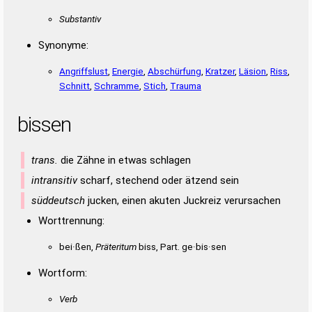
Substantiv
Synonyme:
Angriffslust
,
Energie
,
Abschürfung
,
Kratzer
,
Läsion
,
Riss
,
Schnitt
,
Schramme
,
Stich
,
Trauma
bissen
trans.
die Zähne in etwas schlagen
intransitiv
scharf, stechend oder ätzend sein
süddeutsch
jucken, einen akuten Juckreiz verursachen
Worttrennung:
bei·ßen,
Präteritum
biss, Part. ge·bis·sen
Wortform:
Verb