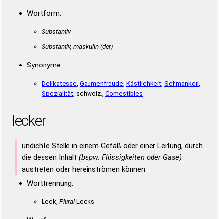
SIEBENER
SENILERES
SELBES
SENKER
SERBEL
SERBLE
SILBEN
SILBER
Wortform:
SKIERN
BENIESE
BEREISE
BERNIES
BESSERE
BESSERN
BRIESEN
BRIESES
EIBENER
EIBENES
REIBENS
SEIBERN
Substantiv
SEIBERS
SERBIEN
SIEBENE
SIEBENS
EREILENS
Substantiv, maskulin
(der)
LEISEREN
LEISERES
RIESELNS
SENILERE
Synonyme:
Delikatesse
,
Gaumenfreude
,
Köstlichkeit
,
Schmankerl
,
Spezialität
, schweiz.,
Comestibles
lecker
undichte Stelle in einem Gefäß oder einer Leitung, durch
die dessen Inhalt
(bspw. Flüssigkeiten oder Gase)
austreten oder hereinströmen können
Worttrennung:
Leck,
Plural
Lecks