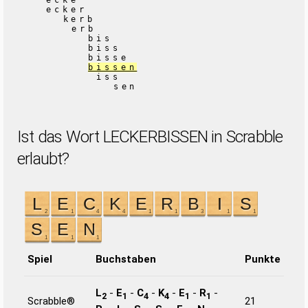
ecke
ecker
kerb
erb
bis
biss
bisse
bissen
iss
sen
Ist das Wort LECKERBISSEN in Scrabble
erlaubt?
Spiel
Buchstaben
Punkte
L
-
E
-
C
-
K
-
E
-
R
-
2
1
4
4
1
1
Scrabble®
21