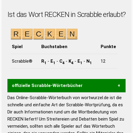
Ist das Wort RECKEN in Scrabble erlaubt?
Spiel
Buchstaben
Punkte
Scrabble®
R
-
E
-
C
-
K
-
E
-
N
12
1
1
4
4
1
1
offizielle Scrabble-Wörterbücher
Das Online-Scrabble-Wörterbuch von wortwurzel.de ist die
Wortwurzel liefert mit Hilfe eines semantischen
schnelle und einfache Art der Scrabble-Wortprüfung, da es
Wortanalyse-Algorithmus gute Anhaltspunkte zu
Dir auch Informationen rund um die Wortbedeutung von
Wortbedeutung, Worttrennung und Wortform, um die
RECKEN liefert! Um Streitereien und Debatten beim Spiel zu
Gültigkeit eines Wortes für das Scrabble-Spiel zu
vermeiden, sollten sich alle Spieler auf das Wörterbuch
bestimmen!
zugelassene Turnier Scrabble-