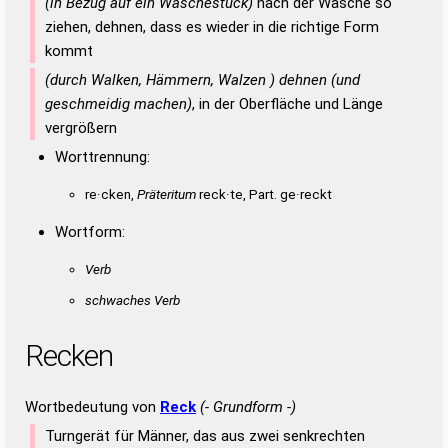
(in Bezug auf ein Wäschestück)
nach der Wäsche so
ziehen, dehnen, dass es wieder in die richtige Form
kommt
(durch Walken, Hämmern, Walzen ) dehnen (und
geschmeidig machen)
, in der Oberfläche und Länge
vergrößern
Worttrennung:
re·cken,
Präteritum
reck·te, Part. ge·reckt
Wortform:
Verb
schwaches Verb
Recken
Wortbedeutung von
Reck
(- Grundform -)
Turngerät für Männer, das aus zwei senkrechten