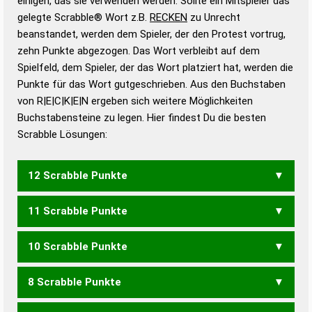
einigen, das sie verwenden werden. Sollte ein Mitspieler das
Wörterbücher sind:
gelegte Scrabble® Wort z.B.
RECKEN
zu Unrecht
beanstandet, werden dem Spieler, der den Protest vortrug,
Duden – Standardwerk in 12 Bänden
zehn Punkte abgezogen. Das Wort verbleibt auf dem
Duden – Richtiges und gutes
Spielfeld, dem Spieler, der das Wort platziert hat, werden die
Deutsch
Punkte für das Wort gutgeschrieben. Aus den Buchstaben
von R|E|C|K|E|N ergeben sich weitere Möglichkeiten
Duden – Die deutsche Grammatik
Buchstabensteine zu legen. Hier findest Du die besten
Duden – Deutsches
Scrabble Lösungen:
Universalwörterbuch
12 Scrabble Punkte
11 Scrabble Punkte
ECKERN
10 Scrabble Punkte
CREEK
ECKER
NECKE
8 Scrabble Punkte
NECK