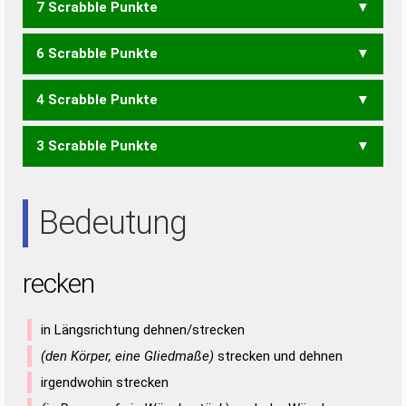
7 Scrabble Punkte
KERNE
RENKE
6 Scrabble Punkte
KERN
KREE
KREN
RENK
4 Scrabble Punkte
CER
3 Scrabble Punkte
EREN
NEER
RENE
ERN
NEE
REE
REN
Bedeutung
recken
in Längsrichtung dehnen/strecken
(den Körper, eine Gliedmaße)
strecken und dehnen
irgendwohin strecken