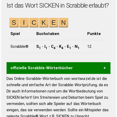
Ist das Wort SICKEN in Scrabble erlaubt?
Spiel
Buchstaben
Punkte
Scrabble®
S
-
I
-
C
-
K
-
E
-
N
12
1
1
4
4
1
1
offizielle Scrabble-Wörterbücher
Das Online-Scrabble-Wörterbuch von wortwurzel.de ist die
Wortwurzel liefert mit Hilfe eines semantischen
schnelle und einfache Art der Scrabble-Wortprüfung, da es
Wortanalyse-Algorithmus gute Anhaltspunkte zu
Dir auch Informationen rund um die Wortbedeutung von
Wortbedeutung, Worttrennung und Wortform, um die
SICKEN liefert! Um Streitereien und Debatten beim Spiel zu
Gültigkeit eines Wortes für das Scrabble-Spiel zu
vermeiden, sollten sich alle Spieler auf das Wörterbuch
bestimmen!
zugelassene Turnier Scrabble-
einigen, das sie verwenden werden. Sollte ein Mitspieler das
Wörterbücher sind:
gelegte Scrabble® Wort z.B.
SICKEN
zu Unrecht