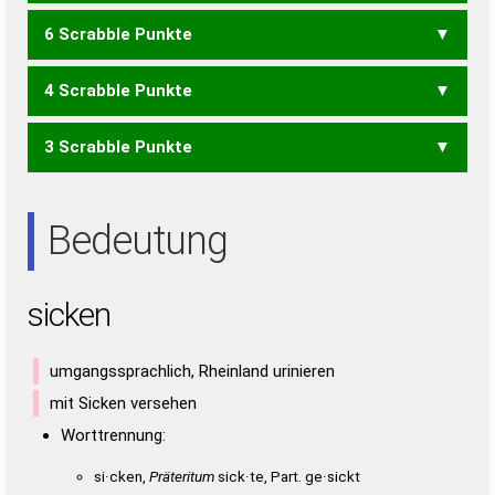
6 Scrabble Punkte
ICES
KEIN
KIEN
KIES
KNIE
SENK
SINK
SKIE
SKIN
4 Scrabble Punkte
CES
CIS
ICE
ICS
KIN
KNI
SEC
SKI
3 Scrabble Punkte
EINS
NIES
SEIN
EIN
EIS
ENS
INS
NIE
SEI
SEN
SIE
Bedeutung
sicken
umgangssprachlich, Rheinland urinieren
mit Sicken versehen
Worttrennung:
si·cken,
Präteritum
sick·te, Part. ge·sickt