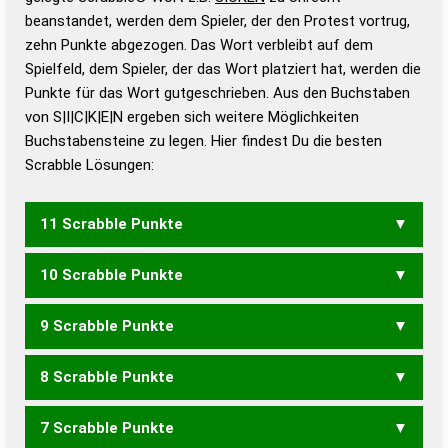
beanstandet, werden dem Spieler, der den Protest vortrug,
Duden – Standardwerk in 12 Bänden
zehn Punkte abgezogen. Das Wort verbleibt auf dem
Duden – Richtiges und gutes
Spielfeld, dem Spieler, der das Wort platziert hat, werden die
Deutsch
Punkte für das Wort gutgeschrieben. Aus den Buchstaben
von S|I|C|K|E|N ergeben sich weitere Möglichkeiten
Duden – Die deutsche Grammatik
Buchstabensteine zu legen. Hier findest Du die besten
Duden – Deutsches
Scrabble Lösungen:
Universalwörterbuch
11 Scrabble Punkte
10 Scrabble Punkte
NICKE
9 Scrabble Punkte
ECKS
NECK
NICK
8 Scrabble Punkte
ECK
KSC
7 Scrabble Punkte
KEINS
KIENS
KNIES
SINKE