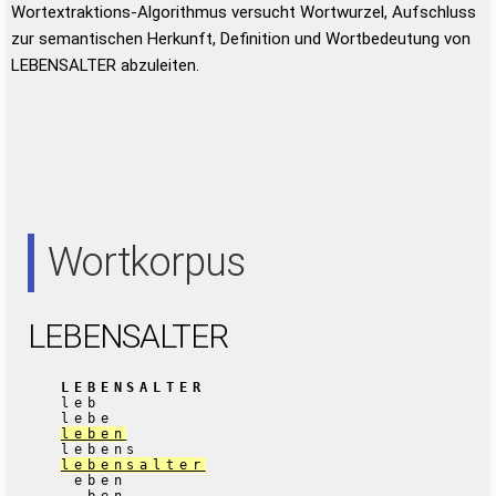
Wortextraktions-Algorithmus versucht Wortwurzel, Aufschluss
zur semantischen Herkunft, Definition und Wortbedeutung von
LEBENSALTER abzuleiten.
Wortkorpus
LEBENSALTER
LEBENSALTER
leb
lebe
leben
lebens
lebensalter
eben