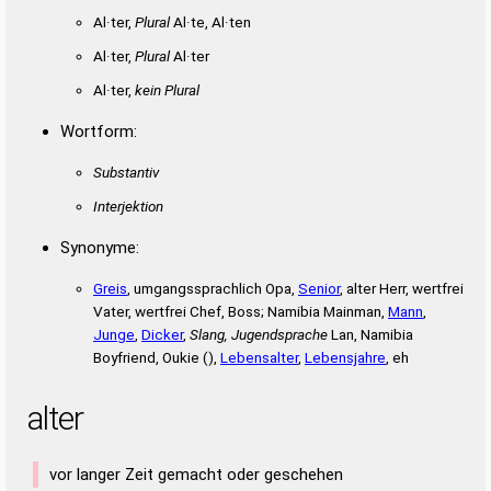
Al·ter,
Plural
Al·te, Al·ten
Al·ter,
Plural
Al·ter
Al·ter,
kein Plural
Wortform:
Substantiv
Interjektion
Synonyme:
Greis
, umgangssprachlich Opa,
Senior
, alter Herr, wertfrei
Vater, wertfrei Chef, Boss; Namibia Mainman,
Mann
,
Junge
,
Dicker
,
Slang, Jugendsprache
Lan, Namibia
Boyfriend, Oukie (),
Lebensalter
,
Lebensjahre
, eh
alter
vor langer Zeit gemacht oder geschehen