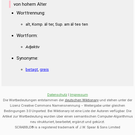
von hohem Alter
Worttrennung:
alt, Komp. äl·ter, Sup. am äl·tes·ten
Wortform:
Adjektiv
Synonyme:
betagt
,
greis
Datenschutz
|
Impressum
Die Wortbedeutungen entstammen der
deutschen Wiktionary
und stehen unter der
Lizenz Creative Commons Namensnennung – Weitergabe unter gleichen
Bedingungen 3.0 Unported. Bei Wiktionary ist eine Liste der Autoren verfügbar. Die
Artikel zur Wortbedeutung wurden über einen semantischen Computer-Algorithmus
neu strukturiert, bearbeitet, ergänzt und gekürzt.
SCRABBLE® is a registered trademark of J.W. Spear & Sons Limited