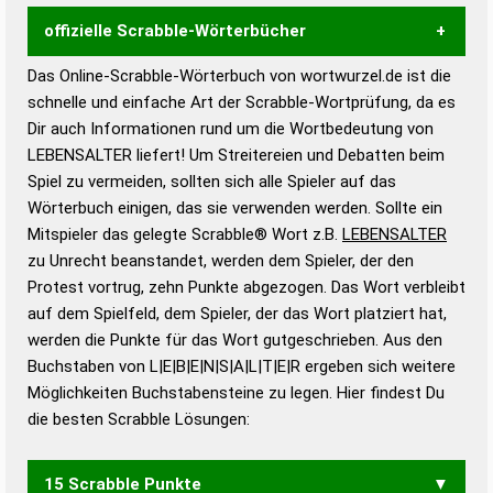
offizielle Scrabble-Wörterbücher
Das Online-Scrabble-Wörterbuch von wortwurzel.de ist die
Wortwurzel liefert mit Hilfe eines semantischen
schnelle und einfache Art der Scrabble-Wortprüfung, da es
Wortanalyse-Algorithmus gute Anhaltspunkte zu
Dir auch Informationen rund um die Wortbedeutung von
Wortbedeutung, Worttrennung und Wortform, um die
LEBENSALTER liefert! Um Streitereien und Debatten beim
Gültigkeit eines Wortes für das Scrabble-Spiel zu
Spiel zu vermeiden, sollten sich alle Spieler auf das
bestimmen!
zugelassene Turnier Scrabble-
Wörterbuch einigen, das sie verwenden werden. Sollte ein
Wörterbücher sind:
Mitspieler das gelegte Scrabble® Wort z.B.
LEBENSALTER
zu Unrecht beanstandet, werden dem Spieler, der den
Duden – Standardwerk in 12 Bänden
Protest vortrug, zehn Punkte abgezogen. Das Wort verbleibt
Duden – Richtiges und gutes
auf dem Spielfeld, dem Spieler, der das Wort platziert hat,
Deutsch
werden die Punkte für das Wort gutgeschrieben. Aus den
Buchstaben von L|E|B|E|N|S|A|L|T|E|R ergeben sich weitere
Duden – Die deutsche Grammatik
Möglichkeiten Buchstabensteine zu legen. Hier findest Du
Duden – Deutsches
die besten Scrabble Lösungen:
Universalwörterbuch
15 Scrabble Punkte