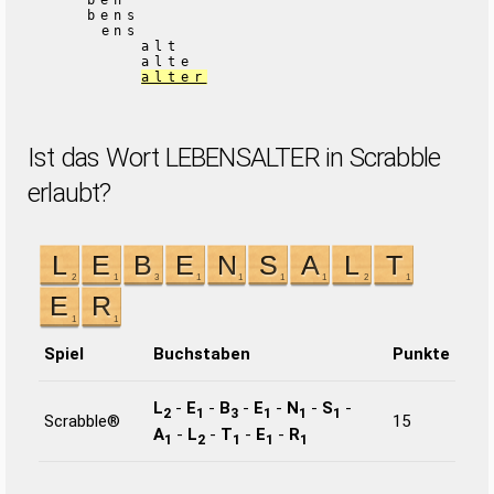
ben
bens
ens
alt
alte
alter
Ist das Wort LEBENSALTER in Scrabble
erlaubt?
Spiel
Buchstaben
Punkte
L
-
E
-
B
-
E
-
N
-
S
-
2
1
3
1
1
1
Scrabble®
15
A
-
L
-
T
-
E
-
R
1
2
1
1
1