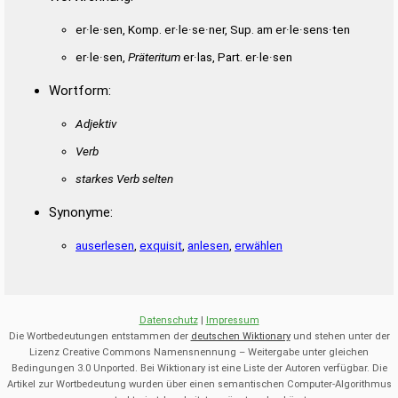
er·le·sen, Komp. er·le·se·ner, Sup. am er·le·sens·ten
er·le·sen,
Präteritum
er·las, Part. er·le·sen
Wortform:
Adjektiv
Verb
starkes Verb selten
Synonyme:
auserlesen
,
exquisit
,
anlesen
,
erwählen
Datenschutz
|
Impressum
Die Wortbedeutungen entstammen der
deutschen Wiktionary
und stehen unter der
Lizenz Creative Commons Namensnennung – Weitergabe unter gleichen
Bedingungen 3.0 Unported. Bei Wiktionary ist eine Liste der Autoren verfügbar. Die
Artikel zur Wortbedeutung wurden über einen semantischen Computer-Algorithmus