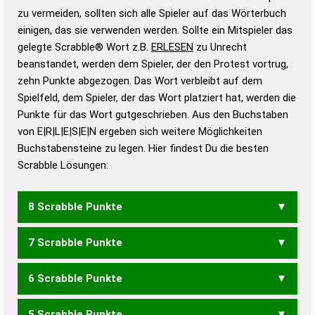
Gültigkeit eines Wortes für das Scrabble-Spiel zu
zu vermeiden, sollten sich alle Spieler auf das Wörterbuch
bestimmen!
zugelassene Turnier Scrabble-
einigen, das sie verwenden werden. Sollte ein Mitspieler das
Wörterbücher sind:
gelegte Scrabble® Wort z.B.
ERLESEN
zu Unrecht
beanstandet, werden dem Spieler, der den Protest vortrug,
Duden – Standardwerk in 12 Bänden
zehn Punkte abgezogen. Das Wort verbleibt auf dem
Duden – Richtiges und gutes
Spielfeld, dem Spieler, der das Wort platziert hat, werden die
Deutsch
Punkte für das Wort gutgeschrieben. Aus den Buchstaben
von E|R|L|E|S|E|N ergeben sich weitere Möglichkeiten
Duden – Die deutsche Grammatik
Buchstabensteine zu legen. Hier findest Du die besten
Duden – Deutsches
Scrabble Lösungen:
Universalwörterbuch
8 Scrabble Punkte
7 Scrabble Punkte
ERLENES
LEERENS
6 Scrabble Punkte
ERLENE
LEEREN
LEERES
LESERN
SEELEN
5 Scrabble Punkte