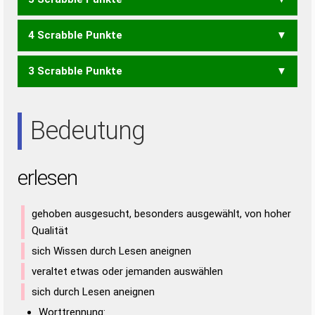
ERLEN
ESELN
LEERE
LENES
LERNE
LESER
SEELE
SELEN
4 Scrabble Punkte
ELEN
ELSE
ESEL
LEER
LEES
LERN
RENES
SEREN
3 Scrabble Punkte
LEE
EREN
NEER
RENE
RENS
SEEN
ENS
ERN
ERS
NEE
REE
REN
RES
SEE
Bedeutung
erlesen
gehoben ausgesucht, besonders ausgewählt, von hoher
Qualität
sich Wissen durch Lesen aneignen
veraltet etwas oder jemanden auswählen
sich durch Lesen aneignen
Worttrennung: