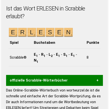
Ist das Wort ERLESEN in Scrabble
erlaubt?
Spiel
Buchstaben
Punkte
E
-
R
-
L
-
E
-
S
-
E
-
1
1
2
1
1
1
Scrabble®
8
N
1
offizielle Scrabble-Wörterbücher
Das Online-Scrabble-Wörterbuch von wortwurzel.de ist die
Wortwurzel liefert mit Hilfe eines semantischen
schnelle und einfache Art der Scrabble-Wortprüfung, da es
Wortanalyse-Algorithmus gute Anhaltspunkte zu
Dir auch Informationen rund um die Wortbedeutung von
Wortbedeutung, Worttrennung und Wortform, um die
ERLESEN liefert! Um Streitereien und Debatten beim Spiel