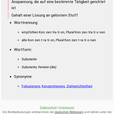
Anspannung, die auf eine bestimmte Tätigkeit gerichtet
ist
Gehalt einer Lösung an gelöstem Stoff
Worttrennung:
empfohlen Kon·zen·tra·ti·on,
Plural
Kon·zen·tra·ti·o·nen
alle Kon·zen·t·ra·ti·on,
Plural
Kon·zen·t·ra·ti·o·nen
Wortform:
Substantiv
Substantiv, feminin
(die)
Synonyme:
Fokusierung
,
Konzentrierung
,
Zielgerichtetheit
Datenschutz
|
Impressum
Die Wortbedeutungen entstammen der
deutschen Wiktionary
und stehen unter der