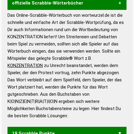
offizielle Scrabble-Wörterbücher
Das Online-Scrabble-Wörterbuch von wortwurzel.de ist die
Wortwurzel liefert mit Hilfe eines semantischen
schnelle und einfache Art der Scrabble-Wortprüfung, da es
Wortanalyse-Algorithmus gute Anhaltspunkte zu
Dir auch Informationen rund um die Wortbedeutung von
Wortbedeutung, Worttrennung und Wortform, um die
KONZENTRATION liefert! Um Streitereien und Debatten
Gültigkeit eines Wortes für das Scrabble-Spiel zu
beim Spiel zu vermeiden, sollten sich alle Spieler auf das
bestimmen!
zugelassene Turnier Scrabble-
Wörterbuch einigen, das sie verwenden werden. Sollte ein
Wörterbücher sind:
Mitspieler das gelegte Scrabble® Wort z.B.
KONZENTRATION
zu Unrecht beanstandet, werden dem
Duden – Standardwerk in 12 Bänden
Spieler, der den Protest vortrug, zehn Punkte abgezogen.
Duden – Richtiges und gutes
Das Wort verbleibt auf dem Spielfeld, dem Spieler, der das
Deutsch
Wort platziert hat, werden die Punkte für das Wort
gutgeschrieben. Aus den Buchstaben von
Duden – Die deutsche Grammatik
K|O|N|Z|E|N|T|R|A|T|I|O|N ergeben sich weitere
Duden – Deutsches
Möglichkeiten Buchstabensteine zu legen. Hier findest Du
Universalwörterbuch
die besten Scrabble Lösungen:
19 Scrabble Punkte