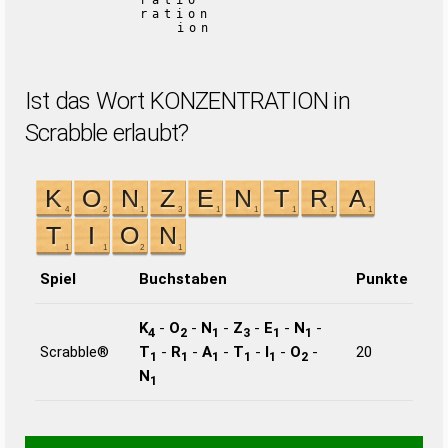
ratio
ration
ion
Ist das Wort KONZENTRATION in
Scrabble erlaubt?
Spiel
Buchstaben
Punkte
K
-
O
-
N
-
Z
-
E
-
N
-
4
2
1
3
1
1
Scrabble®
T
-
R
-
A
-
T
-
I
-
O
-
20
1
1
1
1
1
2
N
1