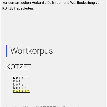
zur semantischen Herkunft, Definition und Wortbedeutung von
KOTZET abzuleiten.
Wortkorpus
KOTZET
KOTZET
kot
kotz
kotze
kotzet