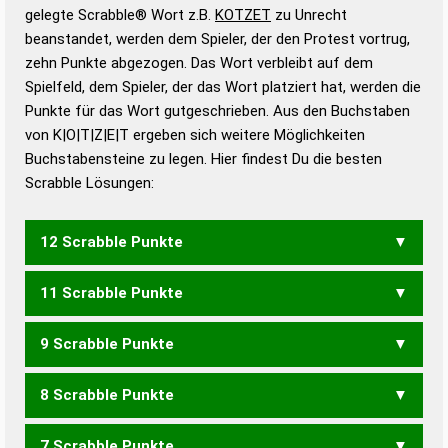
Wörterbücher sind:
gelegte Scrabble® Wort z.B.
KOTZET
zu Unrecht
beanstandet, werden dem Spieler, der den Protest vortrug,
Duden – Standardwerk in 12 Bänden
zehn Punkte abgezogen. Das Wort verbleibt auf dem
Duden – Richtiges und gutes
Spielfeld, dem Spieler, der das Wort platziert hat, werden die
Deutsch
Punkte für das Wort gutgeschrieben. Aus den Buchstaben
von K|O|T|Z|E|T ergeben sich weitere Möglichkeiten
Duden – Die deutsche Grammatik
Buchstabensteine zu legen. Hier findest Du die besten
Duden – Deutsches
Scrabble Lösungen:
Universalwörterbuch
12 Scrabble Punkte
11 Scrabble Punkte
KOTZTE
9 Scrabble Punkte
KOTZT
8 Scrabble Punkte
KOTET
7 Scrabble Punkte