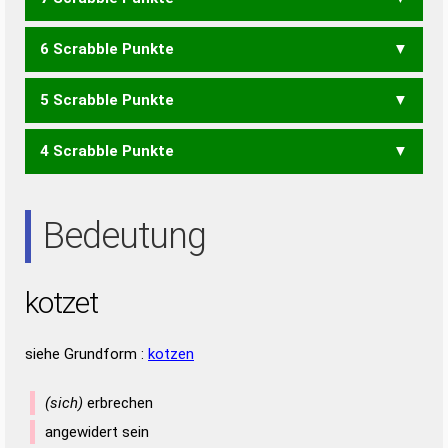
KOTE
ZOTET
ZOTTE
6 Scrabble Punkte
KETT
ZOTE
5 Scrabble Punkte
ZOT
ZETT
4 Scrabble Punkte
TOTE
TOT
Bedeutung
kotzet
siehe Grundform :
kotzen
(sich)
erbrechen
angewidert sein