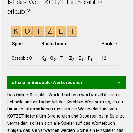
Ist das Wort KOTZET in Scrabble
erlaubt?
Spiel
Buchstaben
Punkte
Scrabble®
K
-
O
-
T
-
Z
-
E
-
T
12
4
2
1
3
1
1
offizielle Scrabble-Wörterbücher
Das Online-Scrabble-Wörterbuch von wortwurzel.de ist die
Wortwurzel liefert mit Hilfe eines semantischen
schnelle und einfache Art der Scrabble-Wortprüfung, da es
Wortanalyse-Algorithmus gute Anhaltspunkte zu
Dir auch Informationen rund um die Wortbedeutung von
Wortbedeutung, Worttrennung und Wortform, um die
KOTZET liefert! Um Streitereien und Debatten beim Spiel zu
Gültigkeit eines Wortes für das Scrabble-Spiel zu
vermeiden, sollten sich alle Spieler auf das Wörterbuch
bestimmen!
zugelassene Turnier Scrabble-
einigen, das sie verwenden werden. Sollte ein Mitspieler das