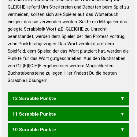
Wortbedeutung, Worttrennung und Wortform, um die
GLEICHE liefert! Um Streitereien und Debatten beim Spiel zu
Gültigkeit eines Wortes für das Scrabble-Spiel zu
vermeiden, sollten sich alle Spieler auf das Wörterbuch
bestimmen!
zugelassene Turnier Scrabble-
einigen, das sie verwenden werden. Sollte ein Mitspieler das
Wörterbücher sind:
gelegte Scrabble® Wort z.B.
GLEICHE
zu Unrecht
beanstandet, werden dem Spieler, der den Protest vortrug,
Duden – Standardwerk in 12 Bänden
zehn Punkte abgezogen. Das Wort verbleibt auf dem
Duden – Richtiges und gutes
Spielfeld, dem Spieler, der das Wort platziert hat, werden die
Deutsch
Punkte für das Wort gutgeschrieben. Aus den Buchstaben
von G|L|E|I|C|H|E ergeben sich weitere Möglichkeiten
Duden – Die deutsche Grammatik
Buchstabensteine zu legen. Hier findest Du die besten
Duden – Deutsches
Scrabble Lösungen:
Universalwörterbuch
12 Scrabble Punkte
11 Scrabble Punkte
GLICHE
10 Scrabble Punkte
GLICH
EICHEL