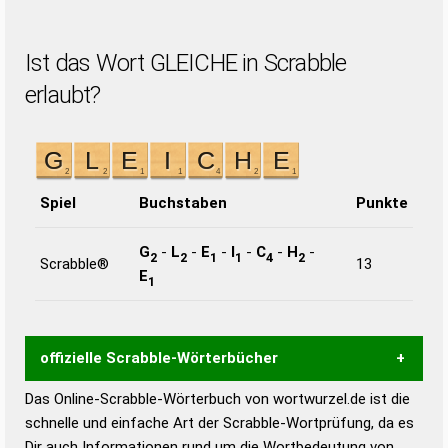
Ist das Wort GLEICHE in Scrabble
erlaubt?
Spiel
Buchstaben
Punkte
G
-
L
-
E
-
I
-
C
-
H
-
2
2
1
1
4
2
Scrabble®
13
E
1
offizielle Scrabble-Wörterbücher
Das Online-Scrabble-Wörterbuch von wortwurzel.de ist die
Wortwurzel liefert mit Hilfe eines semantischen
schnelle und einfache Art der Scrabble-Wortprüfung, da es
Wortanalyse-Algorithmus gute Anhaltspunkte zu
Dir auch Informationen rund um die Wortbedeutung von