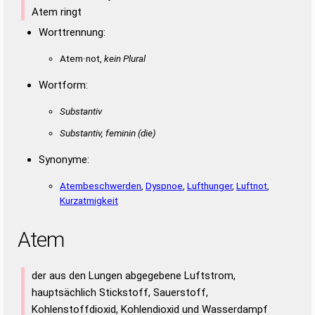
Atem ringt
Worttrennung:
Atem·not,
kein Plural
Wortform:
Substantiv
Substantiv, feminin
(die)
Synonyme:
Atembeschwerden
,
Dyspnoe
,
Lufthunger
,
Luftnot
,
Kurzatmigkeit
Atem
der aus den Lungen abgegebene Luftstrom,
hauptsächlich Stickstoff, Sauerstoff,
Kohlenstoffdioxid, Kohlendioxid und Wasserdampf