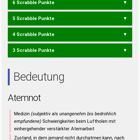
6 Scrabble Punkte
ATMO
ATOM
MOTT
NOMA
OMEN
AMTEN
AMTET
ATMEN
ATMET
MATEN
MATTE
5 Scrabble Punkte
MOA
OMA
TOM
AMEN
AMTE
ATME
MATE
MATT
METT
NAME
TEAM
NETTO
TONET
TONTE
TOTEN
4 Scrabble Punkte
AMT
MAN
MET
NATO
NOTE
TONE
TONT
TOTA
TOTE
TANTE
TATEN
3 Scrabble Punkte
TAO
TON
TOT
ANTE
ETAT
NETT
ETA
NET
TAT
Bedeutung
Atemnot
Medizin
(subjektiv als unangenehm bis bedrohlich
empfundene)
Schwierigkeiten beim Luftholen mit
einhergehender verstärkter Atemarbeit
Zustand, in dem jemand nicht durchatmen kann, nach