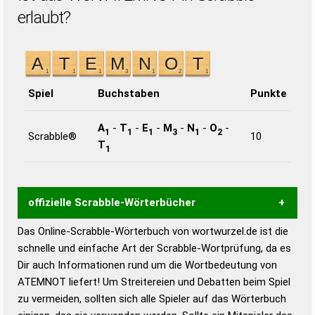
erlaubt?
Spiel
Buchstaben
Punkte
A
-
T
-
E
-
M
-
N
-
O
-
1
1
1
3
1
2
Scrabble®
10
T
1
offizielle Scrabble-Wörterbücher
Das Online-Scrabble-Wörterbuch von wortwurzel.de ist die
Wortwurzel liefert mit Hilfe eines semantischen
schnelle und einfache Art der Scrabble-Wortprüfung, da es
Wortanalyse-Algorithmus gute Anhaltspunkte zu
Dir auch Informationen rund um die Wortbedeutung von
Wortbedeutung, Worttrennung und Wortform, um die
ATEMNOT liefert! Um Streitereien und Debatten beim Spiel
Gültigkeit eines Wortes für das Scrabble-Spiel zu
zu vermeiden, sollten sich alle Spieler auf das Wörterbuch
bestimmen!
zugelassene Turnier Scrabble-