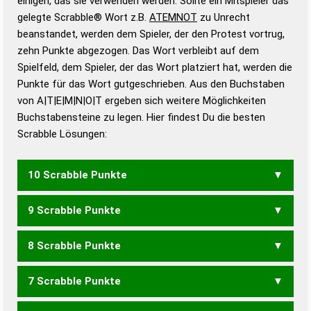
einigen, das sie verwenden werden. Sollte ein Mitspieler das
Wörterbücher sind:
gelegte Scrabble® Wort z.B.
ATEMNOT
zu Unrecht
beanstandet, werden dem Spieler, der den Protest vortrug,
Duden – Standardwerk in 12 Bänden
zehn Punkte abgezogen. Das Wort verbleibt auf dem
Duden – Richtiges und gutes
Spielfeld, dem Spieler, der das Wort platziert hat, werden die
Deutsch
Punkte für das Wort gutgeschrieben. Aus den Buchstaben
von A|T|E|M|N|O|T ergeben sich weitere Möglichkeiten
Duden – Die deutsche Grammatik
Buchstabensteine zu legen. Hier findest Du die besten
Duden – Deutsches
Scrabble Lösungen:
Universalwörterbuch
10 Scrabble Punkte
9 Scrabble Punkte
TOMATEN
8 Scrabble Punkte
ATOMEN
MONATE
MOTTEN
TOMATE
7 Scrabble Punkte
ATOME
MONAT
MOTTE
NOEMA
TOTEM
MATTEN