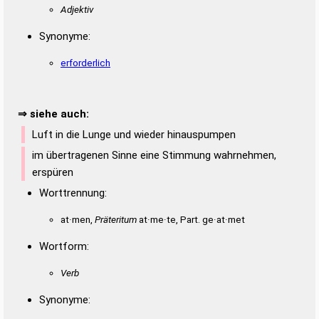
Adjektiv
Synonyme:
erforderlich
⇒ siehe auch:
Luft in die Lunge und wieder hinauspumpen
im übertragenen Sinne eine Stimmung wahrnehmen,
erspüren
Worttrennung:
at·men,
Präteritum
at·me·te, Part. ge·at·met
Wortform:
Verb
Synonyme: