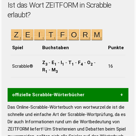
Ist das Wort ZEITFORM in Scrabble
erlaubt?
Spiel
Buchstaben
Punkte
Z
-
E
-
I
-
T
-
F
-
O
-
3
1
1
1
4
2
Scrabble®
16
R
-
M
1
3
offizielle Scrabble-Wörterbücher
Das Online-Scrabble-Wörterbuch von wortwurzel.de ist die
Wortwurzel liefert mit Hilfe eines semantischen
schnelle und einfache Art der Scrabble-Wortprüfung, da es
Wortanalyse-Algorithmus gute Anhaltspunkte zu
Dir auch Informationen rund um die Wortbedeutung von
Wortbedeutung, Worttrennung und Wortform, um die
ZEITFORM liefert! Um Streitereien und Debatten beim Spiel
Gültigkeit eines Wortes für das Scrabble-Spiel zu