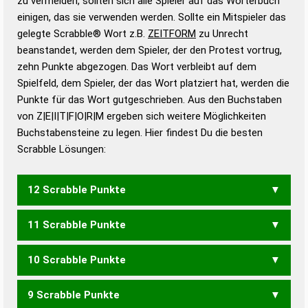
zu vermeiden, sollten sich alle Spieler auf das Wörterbuch
bestimmen!
zugelassene Turnier Scrabble-
einigen, das sie verwenden werden. Sollte ein Mitspieler das
Wörterbücher sind:
gelegte Scrabble® Wort z.B.
ZEITFORM
zu Unrecht
beanstandet, werden dem Spieler, der den Protest vortrug,
Duden – Standardwerk in 12 Bänden
zehn Punkte abgezogen. Das Wort verbleibt auf dem
Duden – Richtiges und gutes
Spielfeld, dem Spieler, der das Wort platziert hat, werden die
Deutsch
Punkte für das Wort gutgeschrieben. Aus den Buchstaben
von Z|E|I|T|F|O|R|M ergeben sich weitere Möglichkeiten
Duden – Die deutsche Grammatik
Buchstabensteine zu legen. Hier findest Du die besten
Duden – Deutsches
Scrabble Lösungen:
Universalwörterbuch
12 Scrabble Punkte
11 Scrabble Punkte
EIFORM
FORMET
FORMTE
10 Scrabble Punkte
FORME
FORMT
FOTZE
FIRMET
FIRMTE
MORITZ
9 Scrabble Punkte
FOTZ
ZOFE
FIRME
FIRMT
FITEM
FITZE
FRITZ
MIEFT