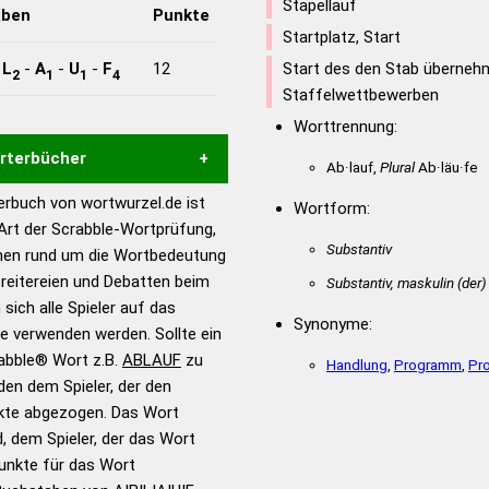
Stapellauf
aben
Punkte
Startplatz, Start
-
L
-
A
-
U
-
F
12
Start des den Stab überneh
2
1
1
4
Staffelwettbewerben
Worttrennung:
örterbücher
Ab·lauf,
Plural
Ab·läu·fe
rbuch von wortwurzel.de ist
Wortform:
Hilfe eines semantischen
 Art der Scrabble-Wortprüfung,
s gute Anhaltspunkte zu
Substantiv
onen rund um die Wortbedeutung
ennung und Wortform, um die
reitereien und Debatten beim
Substantiv, maskulin
(der)
für das Scrabble-Spiel zu
 sich alle Spieler auf das
 Turnier Scrabble-
Synonyme:
ie verwenden werden. Sollte ein
rabble® Wort z.B.
ABLAUF
zu
Handlung
,
Programm
,
Pr
en dem Spieler, der den
en – Standardwerk in 12
nkte abgezogen. Das Wort
nden
d, dem Spieler, der das Wort
en – Richtiges und gutes
Punkte für das Wort
utsch