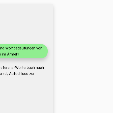
n und Wortbedeutungen von
 im Ärmel"!
 Referenz-Wörterbuch nach
rzel, Aufschluss zur