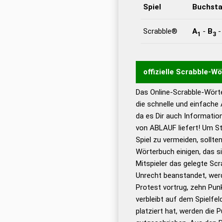
Spiel
Buchst
Scrabble®
A
-
B
1
3
offizielle Scrabble-W
Das Online-Scrabble-Wörte
Wortwurzel liefert mit 
die schnelle und einfache
Wortanalyse-Algorithmu
da es Dir auch Informati
Wortbedeutung, Worttr
von ABLAUF liefert! Um St
Gültigkeit eines Wortes 
Spiel zu vermeiden, sollten
bestimmen!
zugelassene
Wörterbuch einigen, das s
Wörterbücher sind:
Mitspieler das gelegte Sc
Unrecht beanstandet, werd
Dud
Protest vortrug, zehn Pu
Bä
verbleibt auf dem Spielfel
Dud
platziert hat, werden die 
De