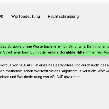
e®
Wortbedeutung
Rechtschreibung
Das Scrabble online Wörterbuch liefert Dir Synonyme, Definitione
 in Streitfällen hast Du mit der
online Scrabble Hilfe
immer "ein Ass
tkorpus von "ABLAUF" in einzelne Bestandteile und durchsucht das
nen mathematischen Wortextraktions-Algorithmus versucht Wortwu
inition und Wortbedeutung von ABLAUF abzuleiten.