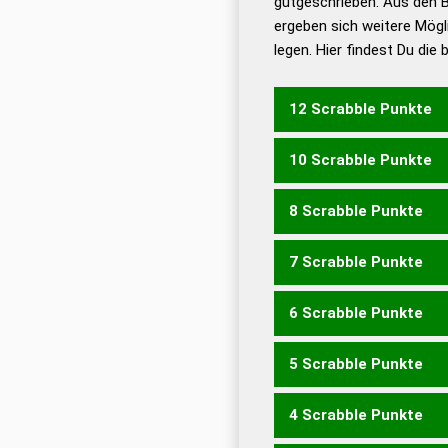
gutgeschrieben. Aus den 
ergeben sich weitere Mögl
Dud
legen. Hier findest Du die
Dud
Universalwörterbuch
12 Scrabble Punkte
10 Scrabble Punkte
ABFAUL
8 Scrabble Punkte
FALB
FLAB
7 Scrabble Punkte
ALFA
FAUL
FLAU
6 Scrabble Punkte
ALF
FLA
ULF
ALBA
LAU
5 Scrabble Punkte
ALB
LAB
4 Scrabble Punkte
ABA
BAU
AULA