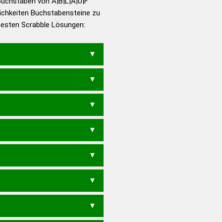
Buchstaben von A|B|L|A|U|F
ichkeiten Buchstabensteine zu
en – Die deutsche Grammatik
 besten Scrabble Lösungen:
en – Deutsches
B
LUBA