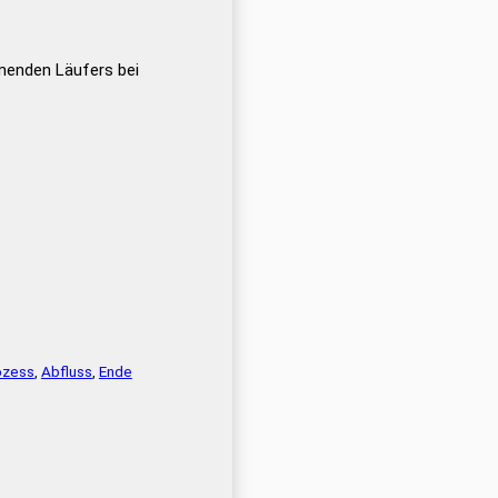
menden Läufers bei
ozess
,
Abfluss
,
Ende