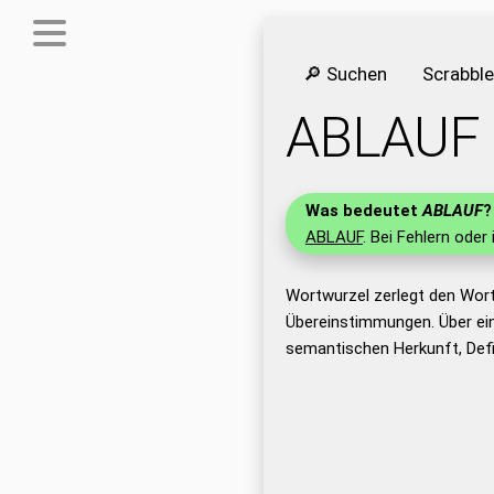
🔎 Suchen
Scrabbl
ABLAUF
Was bedeutet
ABLAUF
?
ABLAUF
. Bei Fehlern oder
Wortwurzel zerlegt den Wor
Übereinstimmungen. Über ei
semantischen Herkunft, Def