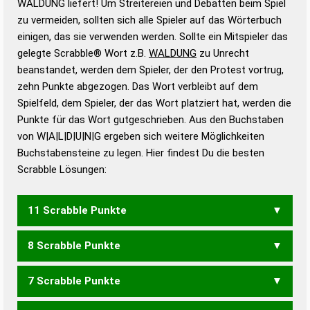
WALDUNG liefert! Um Streitereien und Debatten beim Spiel
Gültigkeit eines Wortes für das Scrabble-Spiel zu
zu vermeiden, sollten sich alle Spieler auf das Wörterbuch
bestimmen!
zugelassene Turnier Scrabble-
einigen, das sie verwenden werden. Sollte ein Mitspieler das
Wörterbücher sind:
gelegte Scrabble® Wort z.B.
WALDUNG
zu Unrecht
beanstandet, werden dem Spieler, der den Protest vortrug,
Duden – Standardwerk in 12 Bänden
zehn Punkte abgezogen. Das Wort verbleibt auf dem
Duden – Richtiges und gutes
Spielfeld, dem Spieler, der das Wort platziert hat, werden die
Deutsch
Punkte für das Wort gutgeschrieben. Aus den Buchstaben
von W|A|L|D|U|N|G ergeben sich weitere Möglichkeiten
Duden – Die deutsche Grammatik
Buchstabensteine zu legen. Hier findest Du die besten
Duden – Deutsches
Scrabble Lösungen:
Universalwörterbuch
11 Scrabble Punkte
8 Scrabble Punkte
WUNDLAG
7 Scrabble Punkte
WADLN
LADUNG