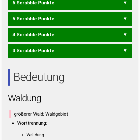
6 Scrabble Punkte
WADL
WLAN
5 Scrabble Punkte
WAG
DAWN
GAUL
LANG
LAUG
WAND
WUND
4 Scrabble Punkte
GAL
LAG
LUG
WAD
WAU
DANG
DUAL
GAND
LAND
LUND
ULAN
3 Scrabble Punkte
ALU
AUL
DAG
GAU
GNU
LAD
LAU
LUD
NAG
DAUN
DAN
DAU
UND
Bedeutung
Waldung
größerer Wald; Waldgebiet
Worttrennung:
Wal·dung