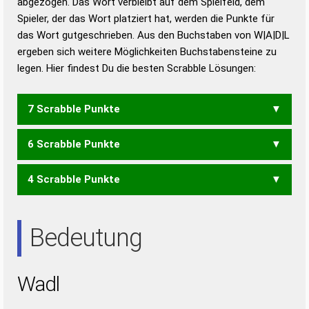
abgezogen. Das Wort verbleibt auf dem Spielfeld, dem
Duden – Richtiges und gutes
Spieler, der das Wort platziert hat, werden die Punkte für
Deutsch
das Wort gutgeschrieben. Aus den Buchstaben von W|A|D|L
ergeben sich weitere Möglichkeiten Buchstabensteine zu
Duden – Die deutsche Grammatik
legen. Hier findest Du die besten Scrabble Lösungen:
Duden – Deutsches
Universalwörterbuch
7 Scrabble Punkte
6 Scrabble Punkte
WALD
4 Scrabble Punkte
WAL
LAD
Bedeutung
Wadl