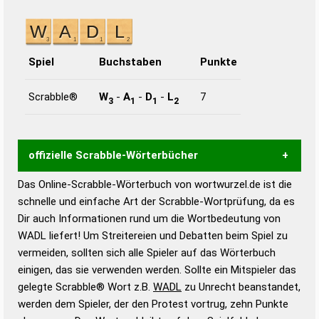
Spiel
Buchstaben
Punkte
Scrabble®
W
-
A
-
D
-
L
7
3
1
1
2
offizielle Scrabble-Wörterbücher
Das Online-Scrabble-Wörterbuch von wortwurzel.de ist die
Wortwurzel liefert mit Hilfe eines semantischen
schnelle und einfache Art der Scrabble-Wortprüfung, da es
Wortanalyse-Algorithmus gute Anhaltspunkte zu
Dir auch Informationen rund um die Wortbedeutung von
Wortbedeutung, Worttrennung und Wortform, um die
WADL liefert! Um Streitereien und Debatten beim Spiel zu
Gültigkeit eines Wortes für das Scrabble-Spiel zu
vermeiden, sollten sich alle Spieler auf das Wörterbuch
bestimmen!
zugelassene Turnier Scrabble-
einigen, das sie verwenden werden. Sollte ein Mitspieler das
Wörterbücher sind:
gelegte Scrabble® Wort z.B.
WADL
zu Unrecht beanstandet,
werden dem Spieler, der den Protest vortrug, zehn Punkte
Duden – Standardwerk in 12 Bänden