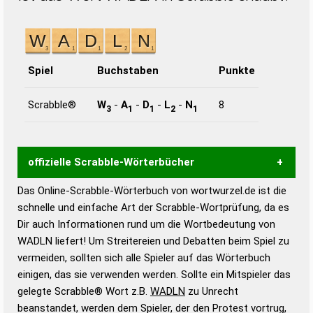
Spiel
Buchstaben
Punkte
Scrabble®
W
-
A
-
D
-
L
-
N
8
3
1
1
2
1
offizielle Scrabble-Wörterbücher
Das Online-Scrabble-Wörterbuch von wortwurzel.de ist die
Wortwurzel liefert mit Hilfe eines semantischen
schnelle und einfache Art der Scrabble-Wortprüfung, da es
Wortanalyse-Algorithmus gute Anhaltspunkte zu
Dir auch Informationen rund um die Wortbedeutung von
Wortbedeutung, Worttrennung und Wortform, um die
WADLN liefert! Um Streitereien und Debatten beim Spiel zu
Gültigkeit eines Wortes für das Scrabble-Spiel zu
vermeiden, sollten sich alle Spieler auf das Wörterbuch
bestimmen!
zugelassene Turnier Scrabble-
einigen, das sie verwenden werden. Sollte ein Mitspieler das
Wörterbücher sind:
gelegte Scrabble® Wort z.B.
WADLN
zu Unrecht
beanstandet, werden dem Spieler, der den Protest vortrug,
Duden – Standardwerk in 12 Bänden