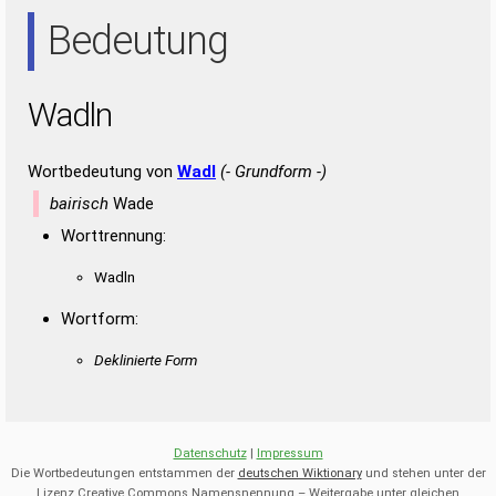
DAN
Bedeutung
Wadln
Wortbedeutung von
Wadl
(- Grundform -)
bairisch
Wade
Worttrennung:
Wadln
Wortform:
Deklinierte Form
Datenschutz
|
Impressum
Die Wortbedeutungen entstammen der
deutschen Wiktionary
und stehen unter der
Lizenz Creative Commons Namensnennung – Weitergabe unter gleichen