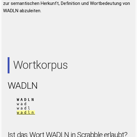
zur semantischen Herkunft, Definition und Wortbedeutung von
WADLN abzuleiten.
Wortkorpus
WADLN
WADLN
wad
wadl
wadln
Ist das Wort WADLN in Scrabble erlaubt?