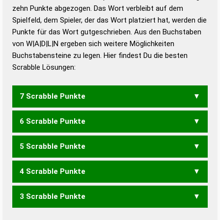
zehn Punkte abgezogen. Das Wort verbleibt auf dem
Duden – Richtiges und gutes
Spielfeld, dem Spieler, der das Wort platziert hat, werden die
Deutsch
Punkte für das Wort gutgeschrieben. Aus den Buchstaben
von W|A|D|L|N ergeben sich weitere Möglichkeiten
Duden – Die deutsche Grammatik
Buchstabensteine zu legen. Hier findest Du die besten
Duden – Deutsches
Scrabble Lösungen:
Universalwörterbuch
7 Scrabble Punkte
6 Scrabble Punkte
WALD
WLAN
5 Scrabble Punkte
WAL
DAWN
WAND
4 Scrabble Punkte
LAND
3 Scrabble Punkte
LAD