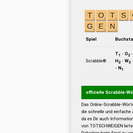
Spiel
Buchst
T
-
O
1
2
Scrabble®
H
-
W
2
3
-
N
1
offizielle Scrabble-W
Das Online-Scrabble-Wörte
Wortwurzel liefert mit 
die schnelle und einfache
Wortanalyse-Algorithmu
da es Dir auch Informati
Wortbedeutung, Worttr
von TOTSCHWEIGEN liefert
Gültigkeit eines Wortes 
Debatten beim Spiel zu ver