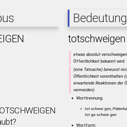
pus
Bedeutung
IGEN
totschweigen
etwas absolut verschweigen,
Öffentlichkeit bekannt wird
(eine Tatsache) bewusst nic
Öffentlichkeit vorenthalten 
erwartende Reaktionen der Öf
n
n
vermeiden)
Worttrennung:
t TOTSCHWEIGEN
tot·schwei·gen,
Präterit
tot·ge·schwie·gen
aubt?
Wortform: