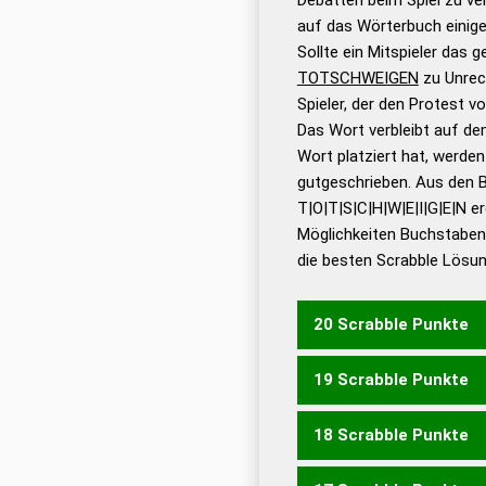
bestimmen!
zugelassene
auf das Wörterbuch einige
Wörterbücher sind:
Sollte ein Mitspieler das 
TOTSCHWEIGEN
zu Unrec
Dud
Spieler, der den Protest 
Bä
Das Wort verbleibt auf dem
Dud
Wort platziert hat, werde
De
gutgeschrieben. Aus den 
T|O|T|S|C|H|W|E|I|G|E|N e
Dud
Möglichkeiten Buchstabens
Dud
die besten Scrabble Lösu
Universalwörterbuch
20 Scrabble Punkte
19 Scrabble Punkte
TOTSCHWIEGEN
18 Scrabble Punkte
TOTSCHWIEGE