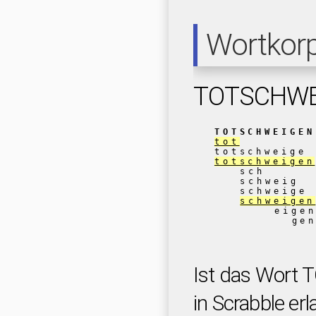
Wortkor
TOTSCHWE
TOTSCHWEIGEN
tot
totschweige
totschweigen
sch
schweig
schweige
schweigen
eige
ge
Ist das Wor
in Scrabble erl