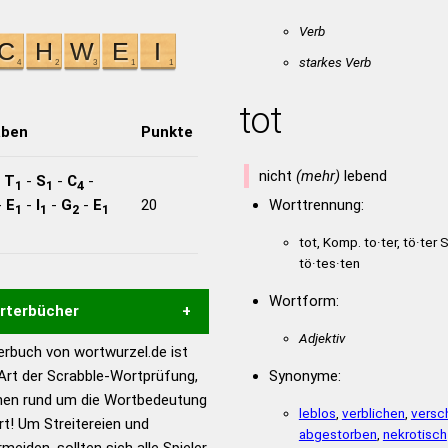
Verb
starkes Verb
tot
aben
Punkte
nicht
(mehr)
lebend
-
T
-
S
-
C
-
1
1
4
-
E
-
I
-
G
-
E
20
Worttrennung:
1
1
2
1
tot, Komp. to·ter, tö·ter
tö·tes·ten
Wortform:
örterbücher
Adjektiv
rbuch von wortwurzel.de ist
Hilfe eines semantischen
 Art der Scrabble-Wortprüfung,
Synonyme:
s gute Anhaltspunkte zu
onen rund um die Wortbedeutung
ennung und Wortform, um die
leblos
,
verblichen
,
versc
! Um Streitereien und
abgestorben
,
nekrotisch
für das Scrabble-Spiel zu
meiden, sollten sich alle Spieler