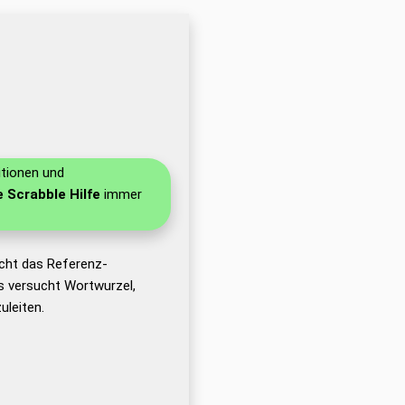
itionen und
e Scrabble Hilfe
immer
cht das Referenz-
 versucht Wortwurzel,
leiten.