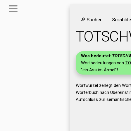
🔎 Suchen
Scrabbl
TOTSCH
Was bedeutet
TOTSCHW
Wortbedeutungen von
TO
"ein Ass im Ärmel"!
Wortwurzel zerlegt den Wor
Wörterbuch nach Übereinsti
Aufschluss zur semantische