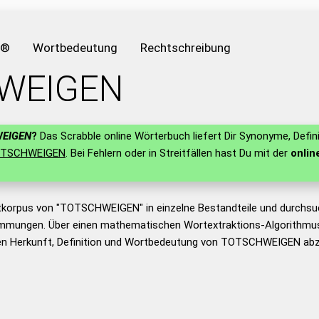
e®
Wortbedeutung
Rechtschreibung
WEIGEN
EIGEN
?
Das Scrabble online Wörterbuch liefert Dir Synonyme, Defin
TSCHWEIGEN
. Bei Fehlern oder in Streitfällen hast Du mit der
onlin
tkorpus von "TOTSCHWEIGEN" in einzelne Bestandteile und durchsu
mmungen. Über einen mathematischen Wortextraktions-Algorithmus
n Herkunft, Definition und Wortbedeutung von TOTSCHWEIGEN abzu