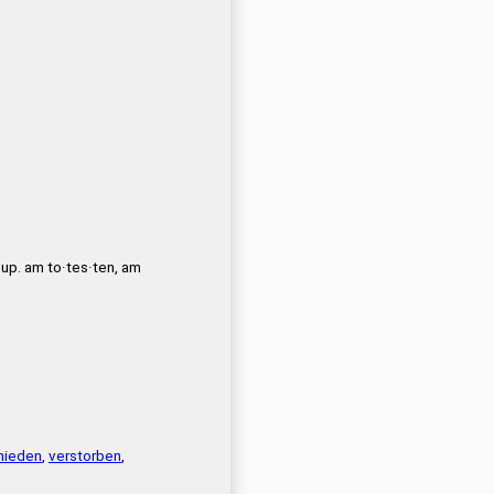
 Sup. am to·tes·ten, am
hieden
,
verstorben
,