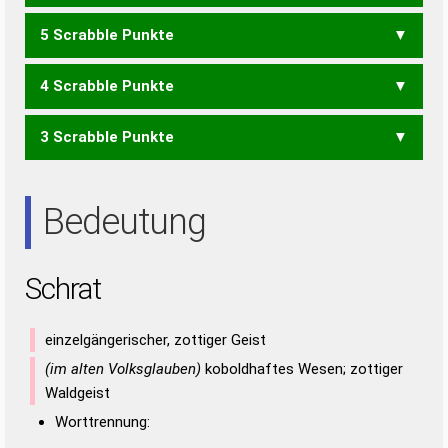
5 Scrabble Punkte
ACT
CAR
HARST
TRASH
4 Scrabble Punkte
HART
HAST
SAHT
3 Scrabble Punkte
AHS
HAR
HAT
RAH
SAH
RAST
RATS
STAR
ARS
ART
AST
RAS
Bedeutung
Schrat
einzelgängerischer, zottiger Geist
(im alten Volksglauben)
koboldhaftes Wesen; zottiger
Waldgeist
Worttrennung: