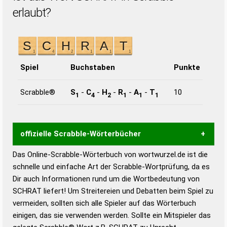
erlaubt?
Spiel
Buchstaben
Punkte
Scrabble®
S
-
C
-
H
-
R
-
A
-
T
10
1
4
2
1
1
1
offizielle Scrabble-Wörterbücher
Das Online-Scrabble-Wörterbuch von wortwurzel.de ist die
Wortwurzel liefert mit Hilfe eines semantischen
schnelle und einfache Art der Scrabble-Wortprüfung, da es
Wortanalyse-Algorithmus gute Anhaltspunkte zu
Dir auch Informationen rund um die Wortbedeutung von
Wortbedeutung, Worttrennung und Wortform, um die
SCHRAT liefert! Um Streitereien und Debatten beim Spiel zu
Gültigkeit eines Wortes für das Scrabble-Spiel zu
vermeiden, sollten sich alle Spieler auf das Wörterbuch
bestimmen!
zugelassene Turnier Scrabble-
einigen, das sie verwenden werden. Sollte ein Mitspieler das
Wörterbücher sind: