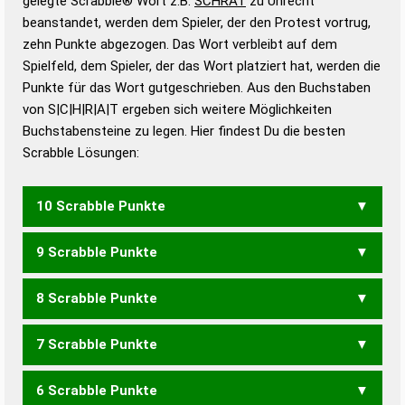
gelegte Scrabble® Wort z.B.
SCHRAT
zu Unrecht
beanstandet, werden dem Spieler, der den Protest vortrug,
Duden – Standardwerk in 12 Bänden
zehn Punkte abgezogen. Das Wort verbleibt auf dem
Duden – Richtiges und gutes
Spielfeld, dem Spieler, der das Wort platziert hat, werden die
Deutsch
Punkte für das Wort gutgeschrieben. Aus den Buchstaben
von S|C|H|R|A|T ergeben sich weitere Möglichkeiten
Duden – Die deutsche Grammatik
Buchstabensteine zu legen. Hier findest Du die besten
Duden – Deutsches
Scrabble Lösungen:
Universalwörterbuch
10 Scrabble Punkte
9 Scrabble Punkte
CHARTS
CRASHT
RATSCH
SCHART
8 Scrabble Punkte
ARSCH
ASCHT
CHART
CHATS
CRASH
RASCH
SACHT
SCHAR
STACH
7 Scrabble Punkte
ACHS
ACHT
ASCH
CASH
CHAT
SCART
6 Scrabble Punkte
ACH
CARS
CAST
SCAT