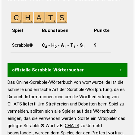
Spiel
Buchstaben
Punkte
Scrabble®
C
-
H
-
A
-
T
-
S
9
4
2
1
1
1
offizielle Scrabble-Wörterbücher
Das Online-Scrabble-Wörterbuch von wortwurzel.de ist die
Wortwurzel liefert mit Hilfe eines semantischen
schnelle und einfache Art der Scrabble-Wortprüfung, da es
Wortanalyse-Algorithmus gute Anhaltspunkte zu
Dir auch Informationen rund um die Wortbedeutung von
Wortbedeutung, Worttrennung und Wortform, um die
CHATS liefert! Um Streitereien und Debatten beim Spiel zu
Gültigkeit eines Wortes für das Scrabble-Spiel zu
vermeiden, sollten sich alle Spieler auf das Wörterbuch
bestimmen!
zugelassene Turnier Scrabble-
einigen, das sie verwenden werden. Sollte ein Mitspieler das
Wörterbücher sind:
gelegte Scrabble® Wort z.B.
CHATS
zu Unrecht
beanstandet, werden dem Spieler, der den Protest vortrug,
Duden – Standardwerk in 12 Bänden