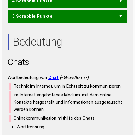
4 Scrabble Punkte
HAST
SAHT
3 Scrabble Punkte
AHS
SAH
AST
Bedeutung
Chats
Wortbedeutung von
Chat
(- Grundform -)
Technik im Internet, um in Echtzeit zu kommunizieren
im Internet angebotenes Medium, mit dem online
Kontakte hergestellt und Informationen ausgetauscht
werden können
Onlinekommunikation mithilfe des Chats
Worttrennung: