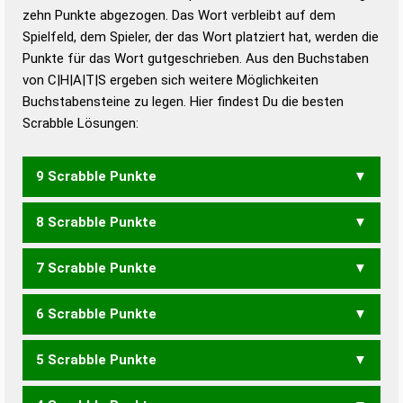
zehn Punkte abgezogen. Das Wort verbleibt auf dem
Duden – Richtiges und gutes
Spielfeld, dem Spieler, der das Wort platziert hat, werden die
Deutsch
Punkte für das Wort gutgeschrieben. Aus den Buchstaben
von C|H|A|T|S ergeben sich weitere Möglichkeiten
Duden – Die deutsche Grammatik
Buchstabensteine zu legen. Hier findest Du die besten
Duden – Deutsches
Scrabble Lösungen:
Universalwörterbuch
9 Scrabble Punkte
8 Scrabble Punkte
ASCHT
SACHT
STACH
7 Scrabble Punkte
ACHS
ACHT
ASCH
CASH
6 Scrabble Punkte
ACH
SCH
CAST
SCAT
5 Scrabble Punkte
ACT