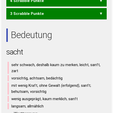
4 Scrabble Punkte
HAST
SAHT
3 Scrabble Punkte
AHS
HAT
SAH
AST
Bedeutung
sacht
sehr schwach, deshalb kaum zu merken; leicht, sanft,
zart
vorsichtig, achtsam, bedächtig
mit wenig Kraft, ohne Gewalt
(erfolgend)
, sanft;
behutsam, vorsichtig
wenig ausgeprägt, kaum merklich; sanft
langsam; allmählich