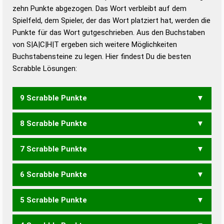
zehn Punkte abgezogen. Das Wort verbleibt auf dem
Duden – Richtiges und gutes
Spielfeld, dem Spieler, der das Wort platziert hat, werden die
Deutsch
Punkte für das Wort gutgeschrieben. Aus den Buchstaben
von S|A|C|H|T ergeben sich weitere Möglichkeiten
Duden – Die deutsche Grammatik
Buchstabensteine zu legen. Hier findest Du die besten
Duden – Deutsches
Scrabble Lösungen:
Universalwörterbuch
9 Scrabble Punkte
8 Scrabble Punkte
ASCHT
CHATS
STACH
7 Scrabble Punkte
ACHS
ASCH
CASH
CHAT
6 Scrabble Punkte
SCH
CAST
SCAT
5 Scrabble Punkte
ACT