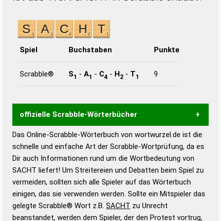
Spiel
Buchstaben
Punkte
Scrabble®
S
-
A
-
C
-
H
-
T
9
1
1
4
2
1
offizielle Scrabble-Wörterbücher
Das Online-Scrabble-Wörterbuch von wortwurzel.de ist die
Wortwurzel liefert mit Hilfe eines semantischen
schnelle und einfache Art der Scrabble-Wortprüfung, da es
Wortanalyse-Algorithmus gute Anhaltspunkte zu
Dir auch Informationen rund um die Wortbedeutung von
Wortbedeutung, Worttrennung und Wortform, um die
SACHT liefert! Um Streitereien und Debatten beim Spiel zu
Gültigkeit eines Wortes für das Scrabble-Spiel zu
vermeiden, sollten sich alle Spieler auf das Wörterbuch
bestimmen!
zugelassene Turnier Scrabble-
einigen, das sie verwenden werden. Sollte ein Mitspieler das
Wörterbücher sind:
gelegte Scrabble® Wort z.B.
SACHT
zu Unrecht
beanstandet, werden dem Spieler, der den Protest vortrug,
Duden – Standardwerk in 12 Bänden