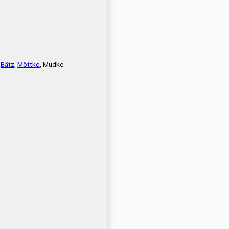
,
Bätz
,
Möttke
, Mudke