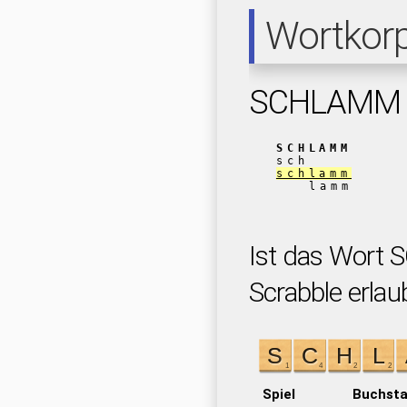
Wortkor
SCHLAMM
SCHLAMM
sch
schlamm
lamm
Ist das Wort
Scrabble erlau
Spiel
Buchst