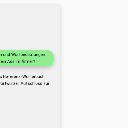
nen und Wortbedeutungen
ein Ass im Ärmel"!
as Referenz-Wörterbuch
ortwurzel, Aufschluss zur