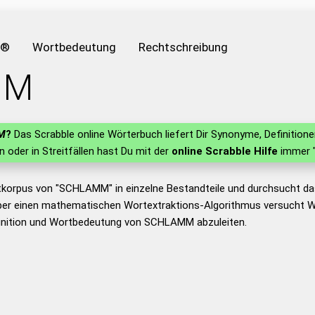
e®
Wortbedeutung
Rechtschreibung
MM
M
?
Das Scrabble online Wörterbuch liefert Dir Synonyme, Definitio
rn oder in Streitfällen hast Du mit der
online Scrabble Hilfe
immer "
tkorpus von "SCHLAMM" in einzelne Bestandteile und durchsucht d
er einen mathematischen Wortextraktions-Algorithmus versucht W
inition und Wortbedeutung von SCHLAMM abzuleiten.