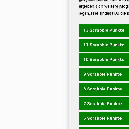
ergeben sich weitere Mögl
Dud
legen. Hier findest Du die
Dud
Universalwörterbuch
13 Scrabble Punkte
11 Scrabble Punkte
SCHALM
SCHMAL
10 Scrabble Punkte
MACHS
SCHAM
SCHM
9 Scrabble Punkte
MACH
LACHS
LAMMS
SLAMM
8 Scrabble Punkte
LACH
MALM
HALMS
M
7 Scrabble Punkte
ACHS
ASCH
CASH
HAL
6 Scrabble Punkte
ACH
MALS
SALM