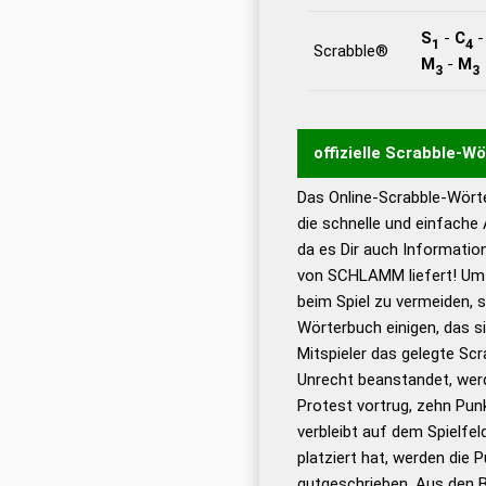
S
-
C
1
4
Scrabble®
M
-
M
3
3
offizielle Scrabble-W
Das Online-Scrabble-Wörte
Wortwurzel liefert mit 
die schnelle und einfache
Wortanalyse-Algorithmu
da es Dir auch Informati
Wortbedeutung, Worttr
von SCHLAMM liefert! Um 
Gültigkeit eines Wortes 
beim Spiel zu vermeiden, so
bestimmen!
zugelassene
Wörterbuch einigen, das s
Wörterbücher sind:
Mitspieler das gelegte Sc
Unrecht beanstandet, werd
Dud
Protest vortrug, zehn Pu
Bä
verbleibt auf dem Spielfel
Dud
platziert hat, werden die 
De
gutgeschrieben. Aus den 