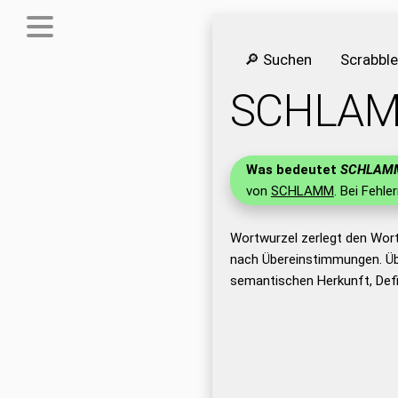
🔎 Suchen
Scrabbl
SCHLA
Was bedeutet
SCHLAM
von
SCHLAMM
. Bei Fehle
Wortwurzel zerlegt den Wor
nach Übereinstimmungen. Üb
semantischen Herkunft, Def