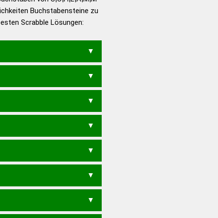
ichkeiten Buchstabensteine zu
en – Die deutsche Grammatik
 besten Scrabble Lösungen:
en – Deutsches
A
LASCH
MALMS
SCHAL
AHLS
M
LAHM
MAHL