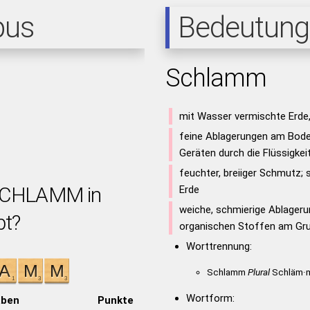
pus
Bedeutung
Schlamm
mit Wasser vermischte Erde
feine Ablagerungen am Bode
Geräten durch die Flüssigkeit
feuchter, breiiger Schmutz;
 SCHLAMM in
Erde
weiche, schmierige Ablageru
bt?
organischen Stoffen am Gr
Worttrennung:
Schlamm
Plural
Schläm·
Wortform:
aben
Punkte