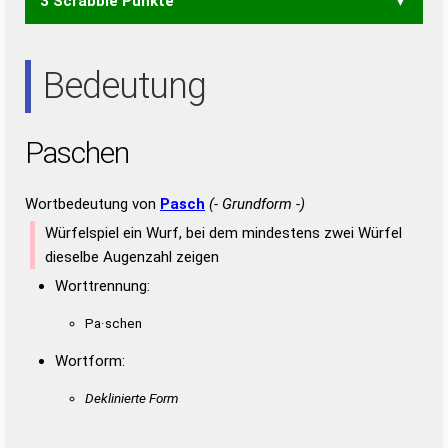
3 Scrabble Punkte
AHN
AHS
HAN
NAH
SAH
ANSE
ASEN
NASE
ANS
ASE
ENS
SAE
SEN
Bedeutung
Paschen
Wortbedeutung von
Pasch
(- Grundform -)
Würfelspiel ein Wurf, bei dem mindestens zwei Würfel
dieselbe Augenzahl zeigen
Worttrennung:
Pa·schen
Wortform:
Deklinierte Form