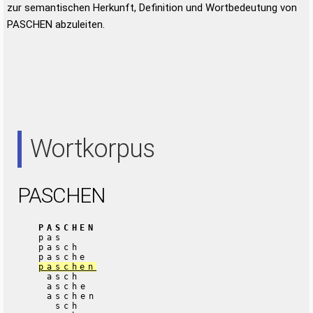
zur semantischen Herkunft, Definition und Wortbedeutung von
PASCHEN abzuleiten.
Wortkorpus
PASCHEN
PASCHEN
pas
pasch
pasche
paschen
asch
asche
aschen
sch