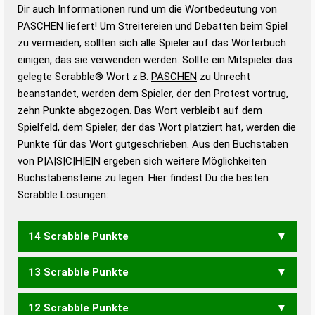
Wortanalyse-Algorithmus gute Anhaltspunkte zu
Dir auch Informationen rund um die Wortbedeutung von
Wortbedeutung, Worttrennung und Wortform, um die
PASCHEN liefert! Um Streitereien und Debatten beim Spiel
Gültigkeit eines Wortes für das Scrabble-Spiel zu
zu vermeiden, sollten sich alle Spieler auf das Wörterbuch
bestimmen!
zugelassene Turnier Scrabble-
einigen, das sie verwenden werden. Sollte ein Mitspieler das
Wörterbücher sind:
gelegte Scrabble® Wort z.B.
PASCHEN
zu Unrecht
beanstandet, werden dem Spieler, der den Protest vortrug,
Duden – Standardwerk in 12 Bänden
zehn Punkte abgezogen. Das Wort verbleibt auf dem
Duden – Richtiges und gutes
Spielfeld, dem Spieler, der das Wort platziert hat, werden die
Deutsch
Punkte für das Wort gutgeschrieben. Aus den Buchstaben
von P|A|S|C|H|E|N ergeben sich weitere Möglichkeiten
Duden – Die deutsche Grammatik
Buchstabensteine zu legen. Hier findest Du die besten
Duden – Deutsches
Scrabble Lösungen:
Universalwörterbuch
14 Scrabble Punkte
13 Scrabble Punkte
PANSCHE
12 Scrabble Punkte
PANSCH