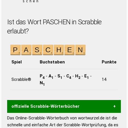
schen
Ist das Wort PASCHEN in Scrabble
erlaubt?
Spiel
Buchstaben
Punkte
P
-
A
-
S
-
C
-
H
-
E
-
4
1
1
4
2
1
Scrabble®
14
N
1
offizielle Scrabble-Wörterbücher
Das Online-Scrabble-Wörterbuch von wortwurzel.de ist die
Wortwurzel liefert mit Hilfe eines semantischen
schnelle und einfache Art der Scrabble-Wortprüfung, da es