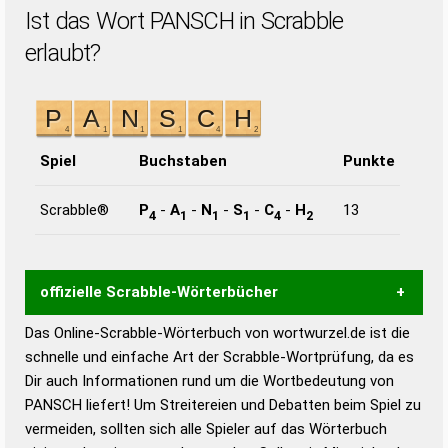
Ist das Wort PANSCH in Scrabble
erlaubt?
Spiel
Buchstaben
Punkte
Scrabble®
P
-
A
-
N
-
S
-
C
-
H
13
4
1
1
1
4
2
offizielle Scrabble-Wörterbücher
Das Online-Scrabble-Wörterbuch von wortwurzel.de ist die
Wortwurzel liefert mit Hilfe eines semantischen
schnelle und einfache Art der Scrabble-Wortprüfung, da es
Wortanalyse-Algorithmus gute Anhaltspunkte zu
Dir auch Informationen rund um die Wortbedeutung von
Wortbedeutung, Worttrennung und Wortform, um die
PANSCH liefert! Um Streitereien und Debatten beim Spiel zu
Gültigkeit eines Wortes für das Scrabble-Spiel zu
vermeiden, sollten sich alle Spieler auf das Wörterbuch
bestimmen!
zugelassene Turnier Scrabble-