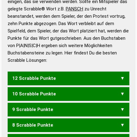
einigen, das sie verwenden werden. Sollte ein Mitspieler das
Wörterbücher sind:
gelegte Scrabble® Wort z.B.
PANSCH
zu Unrecht
beanstandet, werden dem Spieler, der den Protest vortrug,
Duden – Standardwerk in 12 Bänden
zehn Punkte abgezogen. Das Wort verbleibt auf dem
Duden – Richtiges und gutes
Spielfeld, dem Spieler, der das Wort platziert hat, werden die
Deutsch
Punkte für das Wort gutgeschrieben. Aus den Buchstaben
von P|A|N|S|C|H ergeben sich weitere Möglichkeiten
Duden – Die deutsche Grammatik
Buchstabensteine zu legen. Hier findest Du die besten
Duden – Deutsches
Scrabble Lösungen:
Universalwörterbuch
12 Scrabble Punkte
10 Scrabble Punkte
PASCH
9 Scrabble Punkte
CAPS
8 Scrabble Punkte
CAP
PCS
CHANS
NASCH