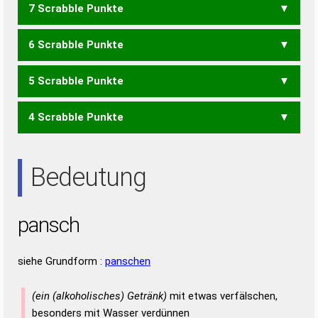
7 Scrabble Punkte
ACHS
ASCH
CASH
CHAN
NACH
6 Scrabble Punkte
ACH
PAH
SCAN
SPAN
5 Scrabble Punkte
ANC
PAS
SPA
4 Scrabble Punkte
AHNS
HANS
SAHN
AHN
AHS
HAN
NAH
SAH
Bedeutung
pansch
siehe Grundform :
panschen
(ein (alkoholisches) Getränk)
mit etwas verfälschen,
besonders mit Wasser verdünnen