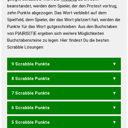
beanstandet, werden dem Spieler, der den Protest vortrug,
Duden – Standardwerk in 12 Bänden
zehn Punkte abgezogen. Das Wort verbleibt auf dem
Duden – Richtiges und gutes
Spielfeld, dem Spieler, der das Wort platziert hat, werden die
Deutsch
Punkte für das Wort gutgeschrieben. Aus den Buchstaben
von P|A|R|S|T|E ergeben sich weitere Möglichkeiten
Duden – Die deutsche Grammatik
Buchstabensteine zu legen. Hier findest Du die besten
Duden – Deutsches
Scrabble Lösungen:
Universalwörterbuch
9 Scrabble Punkte
8 Scrabble Punkte
PARSET
PATERS
PATRES
PETRAS
SPARET
SPARTE
TRAPSE
7 Scrabble Punkte
APERT
PARSE
PARTE
PASTE
PATER
PETRA
RAPSE
SEPTA
SPARE
SPART
SPATE
TAPER
TAPRE
TAPSE
6 Scrabble Punkte
TRAPS
APER
APRE
PART
PATE
PERS
PEST
RAPS
REPS
SEPT
SPAR
SPAT
TAPE
TAPS
TRAP
5 Scrabble Punkte
PAS
PER
PES
PRS
PST
RAP
REP
SPA