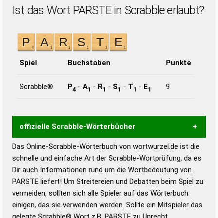
Ist das Wort PARSTE in Scrabble erlaubt?
Spiel
Buchstaben
Punkte
Scrabble®
P
-
A
-
R
-
S
-
T
-
E
9
4
1
1
1
1
1
offizielle Scrabble-Wörterbücher
Das Online-Scrabble-Wörterbuch von wortwurzel.de ist die
Wortwurzel liefert mit Hilfe eines semantischen
schnelle und einfache Art der Scrabble-Wortprüfung, da es
Wortanalyse-Algorithmus gute Anhaltspunkte zu
Dir auch Informationen rund um die Wortbedeutung von
Wortbedeutung, Worttrennung und Wortform, um die
PARSTE liefert! Um Streitereien und Debatten beim Spiel zu
Gültigkeit eines Wortes für das Scrabble-Spiel zu
vermeiden, sollten sich alle Spieler auf das Wörterbuch
bestimmen!
zugelassene Turnier Scrabble-
einigen, das sie verwenden werden. Sollte ein Mitspieler das
Wörterbücher sind:
gelegte Scrabble® Wort z.B.
PARSTE
zu Unrecht