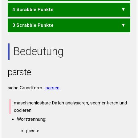
4 Scrabble Punkte
ARTES
ASTER
RASET
RASTE
RATES
STARE
TASER
3 Scrabble Punkte
ARTE
ASER
ASTE
ERST
ETAS
RASE
RAST
RATE
RATS
REST
SERA
STAR
STER
ARE
ART
ASE
AST
ERS
ETA
RAS
RAT
RES
SAE
SET
Bedeutung
parste
siehe Grundform :
parsen
maschinenlesbare Daten analysieren, segmentieren und
codieren
Worttrennung:
pars·te