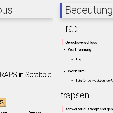
pus
Bedeutung
Trap
Geruchsverschluss
Worttrennung:
Trap
Wortform:
TRAPS in Scrabble
Substantiv, maskulin [der
trapsen
schwerfällig, stampfend ge
aben
Punkte