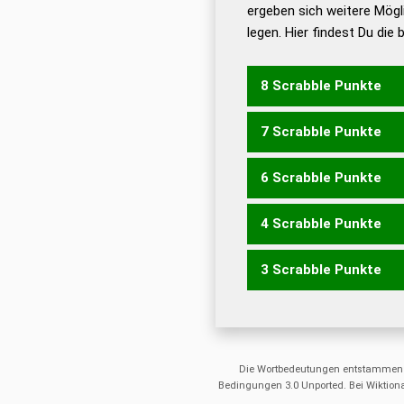
ergeben sich weitere Mögl
Dud
legen. Hier findest Du die
Dud
Universalwörterbuch
8 Scrabble Punkte
7 Scrabble Punkte
PARST
SPART
6 Scrabble Punkte
PARS
PART
SPAR
SPAT
4 Scrabble Punkte
PAR
PAS
PRS
PST
SPA
3 Scrabble Punkte
RAST
RATS
STAR
ARS
ART
AST
RAS
RAT
Die Wortbedeutungen entstammen
Bedingungen 3.0 Unported. Bei Wiktiona