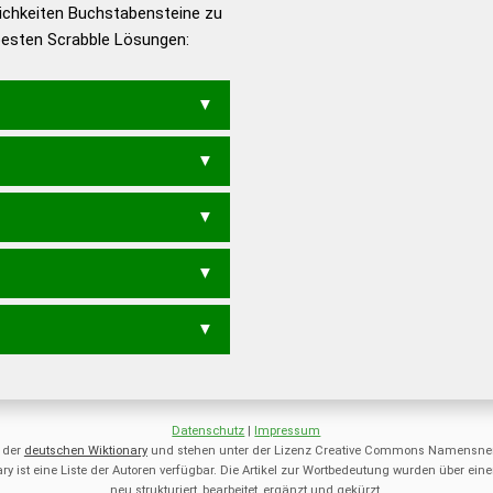
ichkeiten Buchstabensteine zu
en – Die deutsche Grammatik
 besten Scrabble Lösungen:
en – Deutsches
TAPS
Datenschutz
|
Impressum
 der
deutschen Wiktionary
und stehen unter der Lizenz Creative Commons Namensnen
ry ist eine Liste der Autoren verfügbar. Die Artikel zur Wortbedeutung wurden über 
neu strukturiert, bearbeitet, ergänzt und gekürzt.