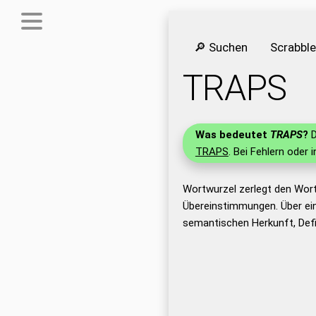
🔎 Suchen
Scrabbl
TRAPS
Was bedeutet
TRAPS
?
D
TRAPS
. Bei Fehlern oder 
Wortwurzel zerlegt den Wor
Übereinstimmungen. Über ei
semantischen Herkunft, Def