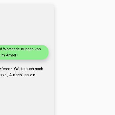
und Wortbedeutungen von
 im Ärmel"!
Referenz-Wörterbuch nach
rzel, Aufschluss zur