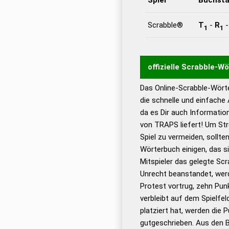
Scrabble®
T
-
R
1
1
offizielle Scrabble-W
Das Online-Scrabble-Wörte
Wortwurzel liefert mit 
die schnelle und einfache
Wortanalyse-Algorithmu
da es Dir auch Informati
Wortbedeutung, Worttr
von TRAPS liefert! Um Str
Gültigkeit eines Wortes 
Spiel zu vermeiden, sollten
bestimmen!
zugelassene
Wörterbuch einigen, das s
Wörterbücher sind:
Mitspieler das gelegte Sc
Unrecht beanstandet, werd
Dud
Protest vortrug, zehn Pu
Bä
verbleibt auf dem Spielfel
Dud
platziert hat, werden die 
De
gutgeschrieben. Aus den 