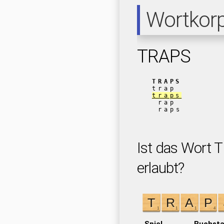
Wortkor
TRAPS
TRAPS
trap
traps
rap
raps
Ist das Wort 
erlaubt?
Spiel
Buchst