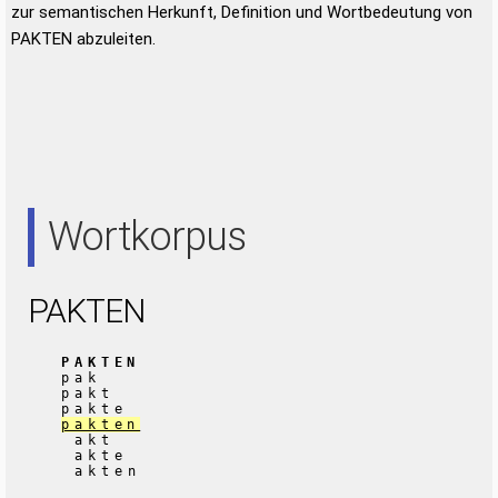
zur semantischen Herkunft, Definition und Wortbedeutung von
PAKTEN abzuleiten.
Wortkorpus
PAKTEN
PAKTEN
pak
pakt
pakte
pakten
akt
akte
akten