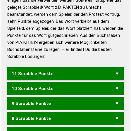
einigen, das sie verwenden werden. Sollte ein Mitspieler das
Wörterbücher sind:
gelegte Scrabble® Wort z.B.
PAKTEN
zu Unrecht
beanstandet, werden dem Spieler, der den Protest vortrug,
Duden – Standardwerk in 12 Bänden
zehn Punkte abgezogen. Das Wort verbleibt auf dem
Duden – Richtiges und gutes
Spielfeld, dem Spieler, der das Wort platziert hat, werden die
Deutsch
Punkte für das Wort gutgeschrieben. Aus den Buchstaben
von P|A|K|T|E|N ergeben sich weitere Möglichkeiten
Duden – Die deutsche Grammatik
Buchstabensteine zu legen. Hier findest Du die besten
Duden – Deutsches
Scrabble Lösungen:
Universalwörterbuch
11 Scrabble Punkte
10 Scrabble Punkte
PAKET
9 Scrabble Punkte
PEAK
8 Scrabble Punkte
KAP