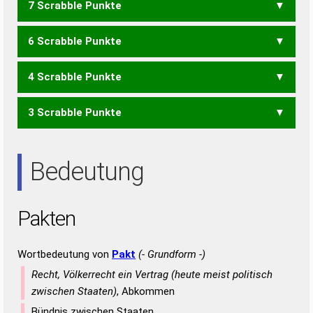
7 Scrabble Punkte
KANTE
KATEN
PATEN
TANKE
TAPEN
6 Scrabble Punkte
AKNE
ANKE
KANT
KATE
KNET
PATE
TAKE
TANK
TAPE
TEAK
4 Scrabble Punkte
KAT
KEA
KEN
PAN
3 Scrabble Punkte
ANTE
ETA
NET
Bedeutung
Pakten
Wortbedeutung von
Pakt
(- Grundform -)
Recht, Völkerrecht ein Vertrag (heute meist politisch
zwischen Staaten)
, Abkommen
Bündnis zwischen Staaten