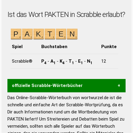
Ist das Wort PAKTEN in Scrabble erlaubt?
Spiel
Buchstaben
Punkte
Scrabble®
P
-
A
-
K
-
T
-
E
-
N
12
4
1
4
1
1
1
offizielle Scrabble-Wörterbücher
Das Online-Scrabble-Wörterbuch von wortwurzel.de ist die
Wortwurzel liefert mit Hilfe eines semantischen
schnelle und einfache Art der Scrabble-Wortprüfung, da es
Wortanalyse-Algorithmus gute Anhaltspunkte zu
Dir auch Informationen rund um die Wortbedeutung von
Wortbedeutung, Worttrennung und Wortform, um die
PAKTEN liefert! Um Streitereien und Debatten beim Spiel zu
Gültigkeit eines Wortes für das Scrabble-Spiel zu
vermeiden, sollten sich alle Spieler auf das Wörterbuch
bestimmen!
zugelassene Turnier Scrabble-