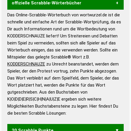
offizielle Scrabble-Wörterbücher
Das Online-Scrabble-Wörterbuch von wortwurzel.de ist die
Wortwurzel liefert mit Hilfe eines semantischen
schnelle und einfache Art der Scrabble-Wortprüfung, da es
Wortanalyse-Algorithmus gute Anhaltspunkte zu
Dir auch Informationen rund um die Wortbedeutung von
Wortbedeutung, Worttrennung und Wortform, um die
KODDERSCHNAUZE liefert! Um Streitereien und Debatten
Gültigkeit eines Wortes für das Scrabble-Spiel zu
beim Spiel zu vermeiden, sollten sich alle Spieler auf das
bestimmen!
zugelassene Turnier Scrabble-
Wörterbuch einigen, das sie verwenden werden. Sollte ein
Wörterbücher sind:
Mitspieler das gelegte Scrabble® Wort z.B.
KODDERSCHNAUZE
zu Unrecht beanstandet, werden dem
Duden – Standardwerk in 12 Bänden
Spieler, der den Protest vortrug, zehn Punkte abgezogen.
Duden – Richtiges und gutes
Das Wort verbleibt auf dem Spielfeld, dem Spieler, der das
Deutsch
Wort platziert hat, werden die Punkte für das Wort
gutgeschrieben. Aus den Buchstaben von
Duden – Die deutsche Grammatik
K|O|D|D|E|R|S|C|H|N|A|U|Z|E ergeben sich weitere
Duden – Deutsches
Möglichkeiten Buchstabensteine zu legen. Hier findest Du
Universalwörterbuch
die besten Scrabble Lösungen:
20 Scrabble Punkte