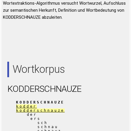
Wortextraktions-Algorithmus versucht Wortwurzel, Aufschluss
zur semantischen Herkunft, Definition und Wortbedeutung von
KODDERSCHNAUZE abzuleiten.
Wortkorpus
KODDERSCHNAUZE
KODDERSCHNAUZE
kodder
kodderschnauze
der
ers
sch
schnau