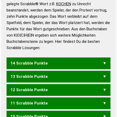
Wörterbücher sind:
gelegte Scrabble® Wort z.B.
KOCHEN
zu Unrecht
beanstandet, werden dem Spieler, der den Protest vortrug,
Duden – Standardwerk in 12 Bänden
zehn Punkte abgezogen. Das Wort verbleibt auf dem
Duden – Richtiges und gutes
Spielfeld, dem Spieler, der das Wort platziert hat, werden die
Deutsch
Punkte für das Wort gutgeschrieben. Aus den Buchstaben
von K|O|C|H|E|N ergeben sich weitere Möglichkeiten
Duden – Die deutsche Grammatik
Buchstabensteine zu legen. Hier findest Du die besten
Duden – Deutsches
Scrabble Lösungen:
Universalwörterbuch
14 Scrabble Punkte
13 Scrabble Punkte
HOCKEN
KONCHE
12 Scrabble Punkte
CHOKE
HOCKE
11 Scrabble Punkte
HOCK
NOCKE
10 Scrabble Punkte