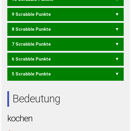
COKE
HECK
NOCK
9 Scrabble Punkte
NECK
8 Scrabble Punkte
ECK
COHN
ECHO
HONK
NOCH
7 Scrabble Punkte
HENK
6 Scrabble Punkte
NOK
5 Scrabble Punkte
KEN
HONE
OHNE
HON
Bedeutung
kochen