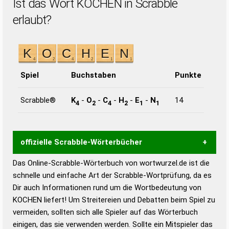
Ist das Wort KOCHEN in Scrabble
erlaubt?
Spiel
Buchstaben
Punkte
Scrabble®
K
-
O
-
C
-
H
-
E
-
N
14
4
2
4
2
1
1
offizielle Scrabble-Wörterbücher
Das Online-Scrabble-Wörterbuch von wortwurzel.de ist die
Wortwurzel liefert mit Hilfe eines semantischen
schnelle und einfache Art der Scrabble-Wortprüfung, da es
Wortanalyse-Algorithmus gute Anhaltspunkte zu
Dir auch Informationen rund um die Wortbedeutung von
Wortbedeutung, Worttrennung und Wortform, um die
KOCHEN liefert! Um Streitereien und Debatten beim Spiel zu
Gültigkeit eines Wortes für das Scrabble-Spiel zu
vermeiden, sollten sich alle Spieler auf das Wörterbuch
bestimmen!
zugelassene Turnier Scrabble-
einigen, das sie verwenden werden. Sollte ein Mitspieler das