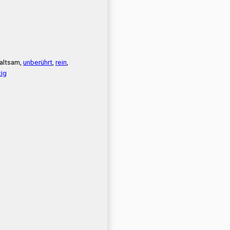
haltsam,
unberührt
,
rein
,
tig