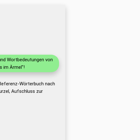
n und Wortbedeutungen von
s im Ärmel"!
 Referenz-Wörterbuch nach
rzel, Aufschluss zur