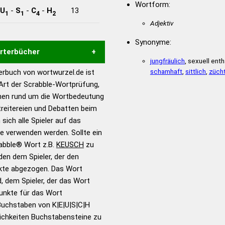
Wortform:
U
-
S
-
C
-
H
13
1
1
4
2
Adjektiv
Synonyme:
örterbücher
jungfräulich
, sexuell ent
schamhaft
,
sittlich
,
züch
rbuch von wortwurzel.de ist
Hilfe eines semantischen
 Art der Scrabble-Wortprüfung,
s gute Anhaltspunkte zu
onen rund um die Wortbedeutung
ennung und Wortform, um die
reitereien und Debatten beim
für das Scrabble-Spiel zu
 sich alle Spieler auf das
 Turnier Scrabble-
ie verwenden werden. Sollte ein
rabble® Wort z.B.
KEUSCH
zu
en dem Spieler, der den
en – Standardwerk in 12
nkte abgezogen. Das Wort
nden
d, dem Spieler, der das Wort
en – Richtiges und gutes
Punkte für das Wort
utsch
Buchstaben von K|E|U|S|C|H
ichkeiten Buchstabensteine zu
en – Die deutsche Grammatik