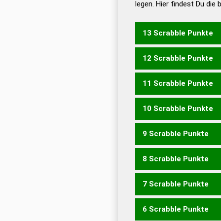
legen. Hier findest Du die
Dud
Universalwörterbuch
13 Scrabble Punkte
12 Scrabble Punkte
KUSCHE
11 Scrabble Punkte
HECKS
HUCKE
KEUCH
10 Scrabble Punkte
HECK
HUCK
9 Scrabble Punkte
ECKS
8 Scrabble Punkte
ECK
KSC
SCHEU
SUCHE
7 Scrabble Punkte
EUCH
SECH
SUCH
6 Scrabble Punkte
KUH
ECUS