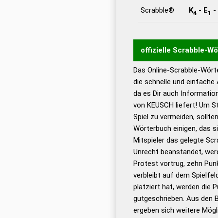
Scrabble®
K
-
E
-
4
1
offizielle Scrabble-W
Das Online-Scrabble-Wörte
Wortwurzel liefert mit 
die schnelle und einfache
Wortanalyse-Algorithmu
da es Dir auch Informati
Wortbedeutung, Worttr
von KEUSCH liefert! Um St
Gültigkeit eines Wortes 
Spiel zu vermeiden, sollten
bestimmen!
zugelassene
Wörterbuch einigen, das s
Wörterbücher sind:
Mitspieler das gelegte Sc
Unrecht beanstandet, werd
Dud
Protest vortrug, zehn Pu
Bä
verbleibt auf dem Spielfel
Dud
platziert hat, werden die 
De
gutgeschrieben. Aus den 
ergeben sich weitere Mögl
Dud