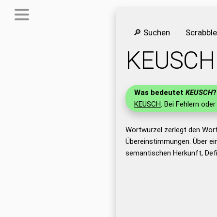
🔎 Suchen
Scrabbl
KEUSCH
Was bedeutet
KEUSCH
?
KEUSCH
. Bei Fehlern oder
Wortwurzel zerlegt den Wor
Übereinstimmungen. Über ei
semantischen Herkunft, Def