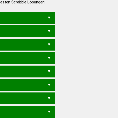
 besten Scrabble Lösungen:
en – Deutsches
KUSCH