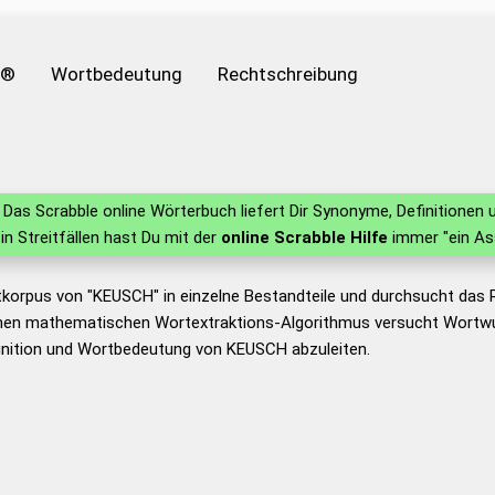
e®
Wortbedeutung
Rechtschreibung
Das Scrabble online Wörterbuch liefert Dir Synonyme, Definitione
 in Streitfällen hast Du mit der
online Scrabble Hilfe
immer "ein As
tkorpus von "KEUSCH" in einzelne Bestandteile und durchsucht das
nen mathematischen Wortextraktions-Algorithmus versucht Wortwu
inition und Wortbedeutung von KEUSCH abzuleiten.