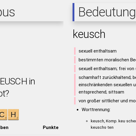
pus
Bedeutung
keusch
sexuell enthaltsam
bestimmten moralischen Be
sexuell enthaltsam; frei von
schamhaft zurückhaltend; 
KEUSCH in
einschränkenden sexuellen 
bt?
entsprechend; sittsam
von großer sittlicher und mo
Worttrennung:
keusch, Komp. keu·scher
aben
Punkte
keuschs·ten