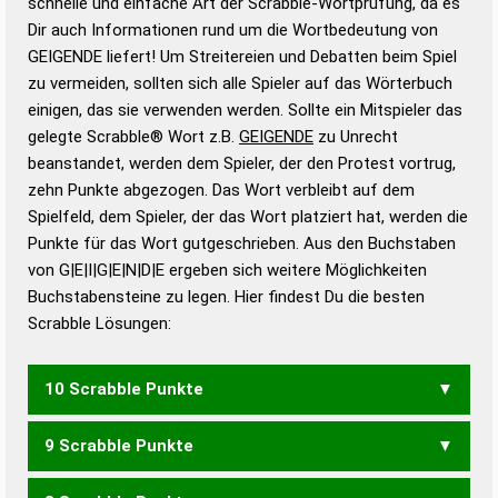
schnelle und einfache Art der Scrabble-Wortprüfung, da es
Wortanalyse-Algorithmus gute Anhaltspunkte zu
Dir auch Informationen rund um die Wortbedeutung von
Wortbedeutung, Worttrennung und Wortform, um die
GEIGENDE liefert! Um Streitereien und Debatten beim Spiel
Gültigkeit eines Wortes für das Scrabble-Spiel zu
zu vermeiden, sollten sich alle Spieler auf das Wörterbuch
bestimmen!
zugelassene Turnier Scrabble-
einigen, das sie verwenden werden. Sollte ein Mitspieler das
Wörterbücher sind:
gelegte Scrabble® Wort z.B.
GEIGENDE
zu Unrecht
beanstandet, werden dem Spieler, der den Protest vortrug,
Duden – Standardwerk in 12 Bänden
zehn Punkte abgezogen. Das Wort verbleibt auf dem
Duden – Richtiges und gutes
Spielfeld, dem Spieler, der das Wort platziert hat, werden die
Deutsch
Punkte für das Wort gutgeschrieben. Aus den Buchstaben
von G|E|I|G|E|N|D|E ergeben sich weitere Möglichkeiten
Duden – Die deutsche Grammatik
Buchstabensteine zu legen. Hier findest Du die besten
Duden – Deutsches
Scrabble Lösungen:
Universalwörterbuch
10 Scrabble Punkte
9 Scrabble Punkte
GEDIEGEN