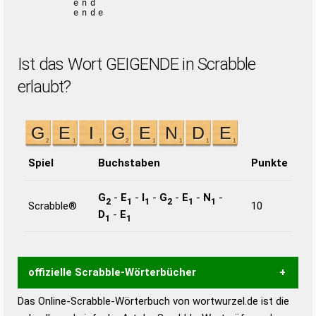
end
ende
Ist das Wort GEIGENDE in Scrabble
erlaubt?
Spiel
Buchstaben
Punkte
G
-
E
-
I
-
G
-
E
-
N
-
2
1
1
2
1
1
Scrabble®
10
D
-
E
1
1
offizielle Scrabble-Wörterbücher
Das Online-Scrabble-Wörterbuch von wortwurzel.de ist die
Wortwurzel liefert mit Hilfe eines semantischen