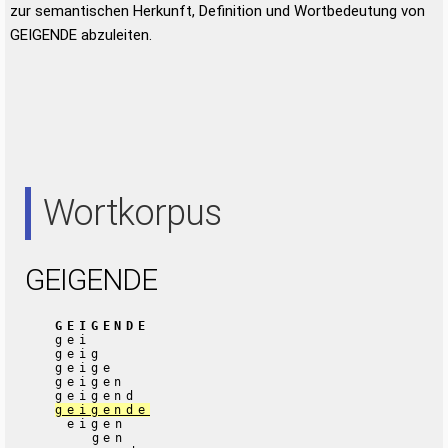
zur semantischen Herkunft, Definition und Wortbedeutung von
GEIGENDE abzuleiten.
Wortkorpus
GEIGENDE
GEIGENDE
gei
geig
geige
geigen
geigend
geigende
eigen
gen