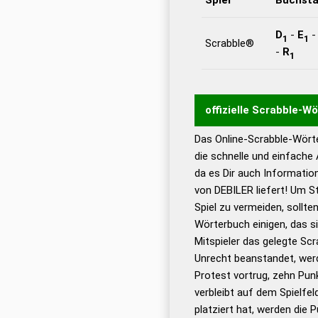
D
-
E
1
1
Scrabble®
-
R
1
offizielle Scrabble-W
Das Online-Scrabble-Wörte
Wortwurzel liefert mit 
die schnelle und einfache
Wortanalyse-Algorithmu
da es Dir auch Informati
Wortbedeutung, Worttr
von DEBILER liefert! Um S
Gültigkeit eines Wortes 
Spiel zu vermeiden, sollten
bestimmen!
zugelassene
Wörterbuch einigen, das s
Wörterbücher sind:
Mitspieler das gelegte Sc
Unrecht beanstandet, werd
Dud
Protest vortrug, zehn Pu
Bä
verbleibt auf dem Spielfel
Dud
platziert hat, werden die 