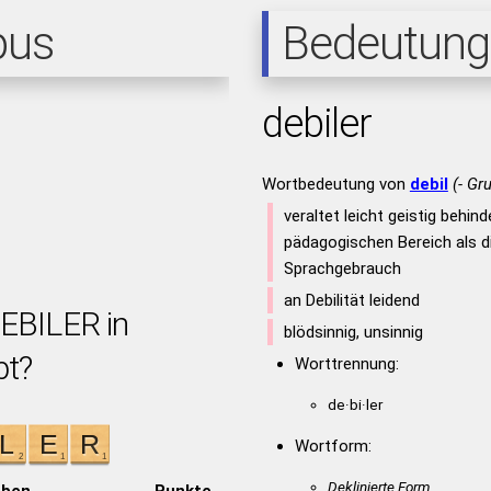
pus
Bedeutung
debiler
Wortbedeutung von
debil
(- Gr
veraltet leicht geistig behind
pädagogischen Bereich als d
Sprachgebrauch
an Debilität leidend
DEBILER in
blödsinnig, unsinnig
bt?
Worttrennung:
de·bi·ler
Wortform:
Deklinierte Form
aben
Punkte