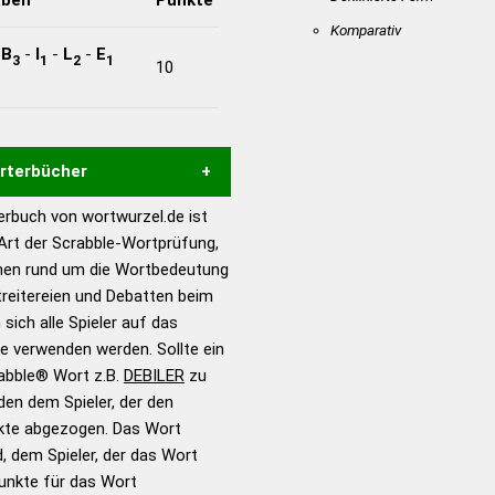
Komparativ
-
B
-
I
-
L
-
E
3
1
2
1
10
örterbücher
rbuch von wortwurzel.de ist
Hilfe eines semantischen
 Art der Scrabble-Wortprüfung,
s gute Anhaltspunkte zu
onen rund um die Wortbedeutung
ennung und Wortform, um die
treitereien und Debatten beim
für das Scrabble-Spiel zu
 sich alle Spieler auf das
 Turnier Scrabble-
ie verwenden werden. Sollte ein
rabble® Wort z.B.
DEBILER
zu
en dem Spieler, der den
en – Standardwerk in 12
nkte abgezogen. Das Wort
nden
d, dem Spieler, der das Wort
en – Richtiges und gutes
Punkte für das Wort