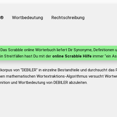
e®
Wortbedeutung
Rechtschreibung
Das Scrabble online Wörterbuch liefert Dir Synonyme, Definitione
 in Streitfällen hast Du mit der
online Scrabble Hilfe
immer "ein As
tkorpus von "DEBILER" in einzelne Bestandteile und durchsucht da
nen mathematischen Wortextraktions-Algorithmus versucht Wortwu
nition und Wortbedeutung von DEBILER abzuleiten.