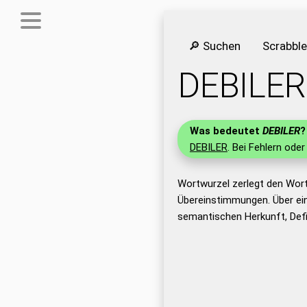
🔎 Suchen
Scrabbl
DEBILER
Was bedeutet
DEBILER
?
DEBILER
. Bei Fehlern oder
Wortwurzel zerlegt den Wor
Übereinstimmungen. Über ei
semantischen Herkunft, Defi