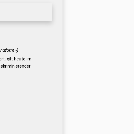
undform -)
ert; gilt heute im
iskriminierender