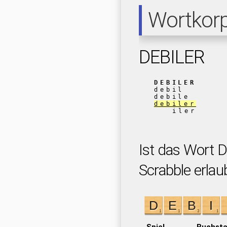
Wortkor
DEBILER
DEBILER
debil
debile
debiler
iler
Ist das Wort 
Scrabble erlau
Spiel
Buchst