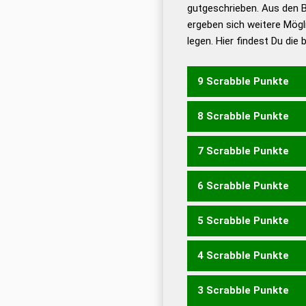
De
gutgeschrieben. Aus den B
ergeben sich weitere Mögl
Dud
legen. Hier findest Du die
Dud
Universalwörterbuch
9 Scrabble Punkte
8 Scrabble Punkte
BILDER
DEIBEL
LEIBER
L
7 Scrabble Punkte
BEEIL
BEILE
BILDE
BLEI
REBEL
REBLE
BEIDER
BI
6 Scrabble Punkte
BEIL
BILD
BLEI
ELBE
LE
BEIDE
BERED
BIERE
BRE
5 Scrabble Punkte
RIEBE
DELIRE
DERLEI
ER
BEL
LEB
BEDE
BIER
BRE
ERBE
REBE
REIB
RIEB
D
4 Scrabble Punkte
LEDER
LEDRE
LEIDE
LEI
BEI
BRD
ERB
DIEL
EDEL
LIDE
LIED
RELI
DREIE
ED
3 Scrabble Punkte
EIL
LEE
LEI
LID
DREI
EID