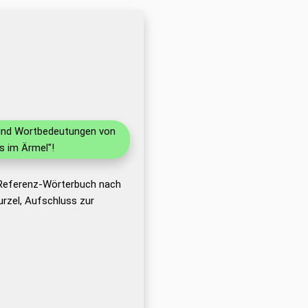
n und Wortbedeutungen von
s im Ärmel"!
s Referenz-Wörterbuch nach
rzel, Aufschluss zur