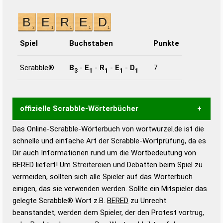
Spiel
Buchstaben
Punkte
Scrabble®
B
-
E
-
R
-
E
-
D
7
3
1
1
1
1
offizielle Scrabble-Wörterbücher
Das Online-Scrabble-Wörterbuch von wortwurzel.de ist die
Wortwurzel liefert mit Hilfe eines semantischen
schnelle und einfache Art der Scrabble-Wortprüfung, da es
Wortanalyse-Algorithmus gute Anhaltspunkte zu
Dir auch Informationen rund um die Wortbedeutung von
Wortbedeutung, Worttrennung und Wortform, um die
BERED liefert! Um Streitereien und Debatten beim Spiel zu
Gültigkeit eines Wortes für das Scrabble-Spiel zu
vermeiden, sollten sich alle Spieler auf das Wörterbuch
bestimmen!
zugelassene Turnier Scrabble-
einigen, das sie verwenden werden. Sollte ein Mitspieler das
Wörterbücher sind:
gelegte Scrabble® Wort z.B.
BERED
zu Unrecht
beanstandet, werden dem Spieler, der den Protest vortrug,
Duden – Standardwerk in 12 Bänden