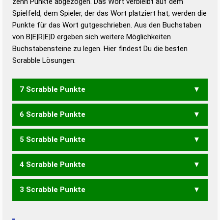
zehn Punkte abgezogen. Das Wort verbleibt auf dem
Duden – Richtiges und gutes
Spielfeld, dem Spieler, der das Wort platziert hat, werden die
Deutsch
Punkte für das Wort gutgeschrieben. Aus den Buchstaben
von B|E|R|E|D ergeben sich weitere Möglichkeiten
Duden – Die deutsche Grammatik
Buchstabensteine zu legen. Hier findest Du die besten
Duden – Deutsches
Scrabble Lösungen:
Universalwörterbuch
7 Scrabble Punkte
6 Scrabble Punkte
BEERD
DERBE
5 Scrabble Punkte
BEDE
DERB
EBER
ERBE
REBE
4 Scrabble Punkte
BRD
ERB
3 Scrabble Punkte
ERDE
REDE
DER
ERD
REE