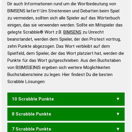
Wortanalyse-Algorithmus gute Anhaltspunkte zu
Dir auch Informationen rund um die Wortbedeutung von
Wortbedeutung, Worttrennung und Wortform, um die
BIMSENS liefert! Um Streitereien und Debatten beim Spiel
Gültigkeit eines Wortes für das Scrabble-Spiel zu
zu vermeiden, sollten sich alle Spieler auf das Wörterbuch
bestimmen!
zugelassene Turnier Scrabble-
einigen, das sie verwenden werden. Sollte ein Mitspieler das
Wörterbücher sind:
gelegte Scrabble® Wort z.B.
BIMSENS
zu Unrecht
beanstandet, werden dem Spieler, der den Protest vortrug,
Duden – Standardwerk in 12 Bänden
zehn Punkte abgezogen. Das Wort verbleibt auf dem
Duden – Richtiges und gutes
Spielfeld, dem Spieler, der das Wort platziert hat, werden die
Deutsch
Punkte für das Wort gutgeschrieben. Aus den Buchstaben
von B|I|M|S|E|N|S ergeben sich weitere Möglichkeiten
Duden – Die deutsche Grammatik
Buchstabensteine zu legen. Hier findest Du die besten
Duden – Deutsches
Scrabble Lösungen:
Universalwörterbuch
10 Scrabble Punkte
8 Scrabble Punkte
BEMISS
BIMSES
7 Scrabble Punkte
BEIM
IBMS
BISSEN
MISSEN
SIMSEN