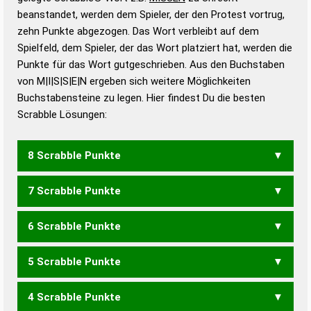
beanstandet, werden dem Spieler, der den Protest vortrug,
Duden – Standardwerk in 12 Bänden
zehn Punkte abgezogen. Das Wort verbleibt auf dem
Duden – Richtiges und gutes
Spielfeld, dem Spieler, der das Wort platziert hat, werden die
Deutsch
Punkte für das Wort gutgeschrieben. Aus den Buchstaben
von M|I|S|S|E|N ergeben sich weitere Möglichkeiten
Duden – Die deutsche Grammatik
Buchstabensteine zu legen. Hier findest Du die besten
Duden – Deutsches
Scrabble Lösungen:
Universalwörterbuch
8 Scrabble Punkte
7 Scrabble Punkte
SIMSEN
6 Scrabble Punkte
ISMEN
MEINS
MISEN
SEIMS
SIMSE
5 Scrabble Punkte
MEIN
MENS
MIES
MINE
MISE
SEIM
SEMS
SIMS
4 Scrabble Punkte
IMS
SEM
SMS
NISSE
SEINS