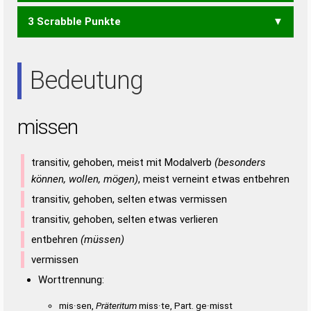
3 Scrabble Punkte
EINS
EISS
NIES
SEIN
SENS
SIES
EIN
EIS
ENS
ESS
INS
NIE
SEI
SIE
Bedeutung
missen
transitiv, gehoben, meist mit Modalverb
(besonders
können, wollen, mögen)
, meist verneint etwas entbehren
transitiv, gehoben, selten etwas vermissen
transitiv, gehoben, selten etwas verlieren
entbehren
(müssen)
vermissen
Worttrennung:
mis·sen,
Präteritum
miss·te, Part. ge·misst