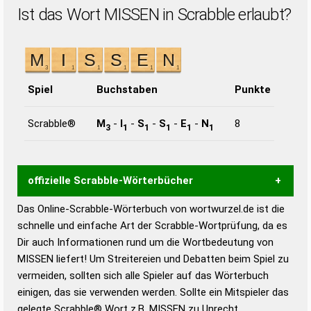
Ist das Wort MISSEN in Scrabble erlaubt?
Spiel
Buchstaben
Punkte
Scrabble®
M
-
I
-
S
-
S
-
E
-
N
8
3
1
1
1
1
1
offizielle Scrabble-Wörterbücher
Das Online-Scrabble-Wörterbuch von wortwurzel.de ist die
Wortwurzel liefert mit Hilfe eines semantischen
schnelle und einfache Art der Scrabble-Wortprüfung, da es
Wortanalyse-Algorithmus gute Anhaltspunkte zu
Dir auch Informationen rund um die Wortbedeutung von
Wortbedeutung, Worttrennung und Wortform, um die
MISSEN liefert! Um Streitereien und Debatten beim Spiel zu
Gültigkeit eines Wortes für das Scrabble-Spiel zu
vermeiden, sollten sich alle Spieler auf das Wörterbuch
bestimmen!
zugelassene Turnier Scrabble-
einigen, das sie verwenden werden. Sollte ein Mitspieler das
Wörterbücher sind:
gelegte Scrabble® Wort z.B.
MISSEN
zu Unrecht