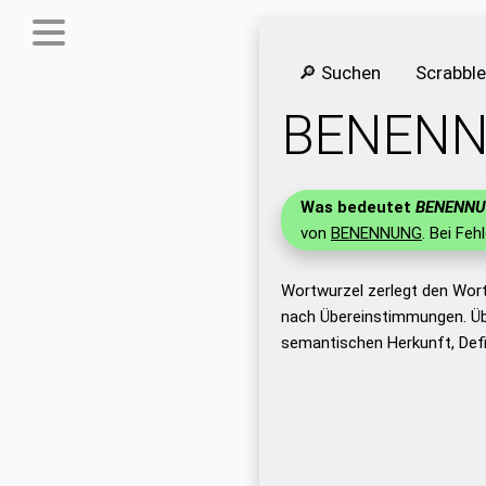
🔎 Suchen
Scrabbl
BENEN
Was bedeutet
BENENN
von
BENENNUNG
. Bei Feh
Wortwurzel zerlegt den Wor
nach Übereinstimmungen. Üb
semantischen Herkunft, Def