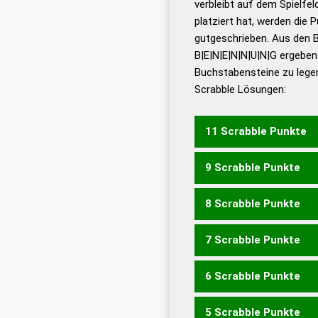
verbleibt auf dem Spielfel
Dud
platziert hat, werden die 
De
gutgeschrieben. Aus den 
B|E|N|E|N|N|U|N|G ergeben
Dud
Buchstabensteine zu legen
Dud
Scrabble Lösungen:
Universalwörterbuch
11 Scrabble Punkte
9 Scrabble Punkte
EBNUNGEN
8 Scrabble Punkte
BEUGEN
BUNGEE
BUNG
7 Scrabble Punkte
BEENG
BEUGE
BUGEN
B
UNEBEN
6 Scrabble Punkte
BEUG
BUGE
GEBE
BENN
5 Scrabble Punkte
BEG
BUG
GEB
EBEN
EB