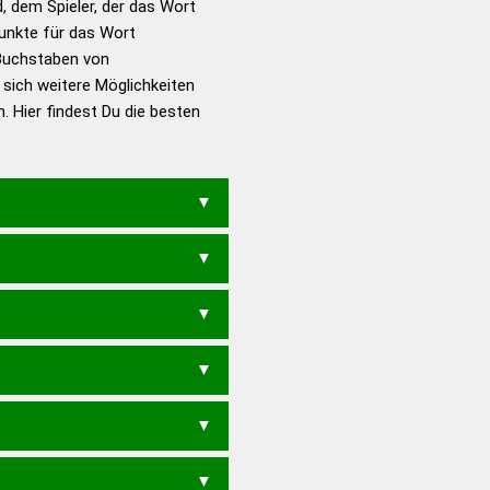
d, dem Spieler, der das Wort
en – Richtiges und gutes
Punkte für das Wort
utsch
Buchstaben von
 sich weitere Möglichkeiten
en – Die deutsche Grammatik
. Hier findest Du die besten
en – Deutsches
EN
EBNUNG
UNGE
GEBEN
BENNEN
E
EBNEN
NEBEN
NE
ENGEN
EUGEN
GENEN