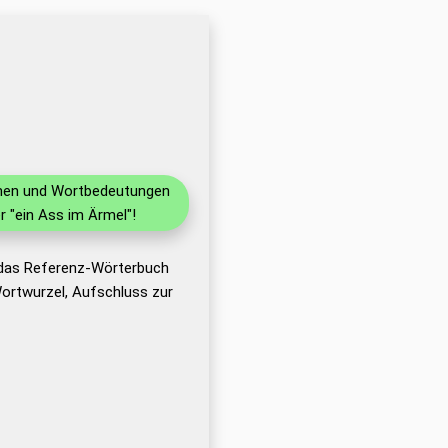
ionen und Wortbedeutungen
 "ein Ass im Ärmel"!
 das Referenz-Wörterbuch
ortwurzel, Aufschluss zur