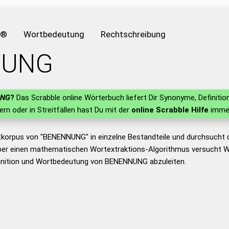
e®
Wortbedeutung
Rechtschreibung
NUNG
UNG
?
Das Scrabble online Wörterbuch liefert Dir Synonyme, Definit
lern oder in Streitfällen hast Du mit der
online Scrabble Hilfe
immer
tkorpus von "BENENNUNG" in einzelne Bestandteile und durchsucht
er einen mathematischen Wortextraktions-Algorithmus versucht W
inition und Wortbedeutung von BENENNUNG abzuleiten.