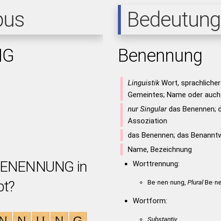
pus
Bedeutung
NG
Benennung
Linguistik
Wort, sprachliche
Gemeintes; Name oder auch
nur Singular
das Benennen; 
Assoziation
das Benennen; das Benannt
Name, Bezeichnung
 BENENNUNG in
Worttrennung:
bt?
Be·nen·nung,
Plural
Be·ne
Wortform:
Substantiv