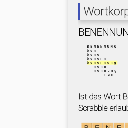
Wortkor
BENENNU
BENENNUNG
ben
bene
benenn
benennung
nenn
nennung
nun
Ist das Wort
Scrabble erlau