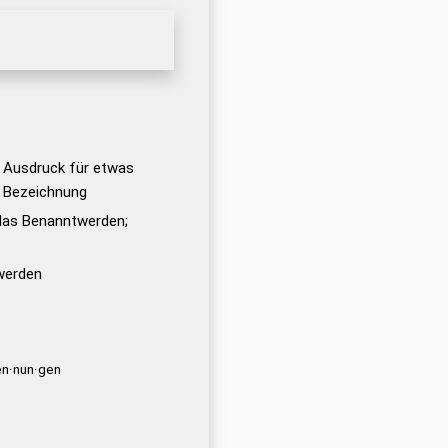
r Ausdruck für etwas
 Bezeichnung
das Benanntwerden;
werden
n·nun·gen