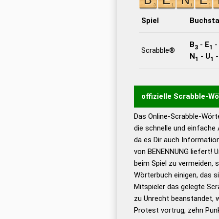
Spiel
Buchst
B
-
E
3
1
Scrabble®
N
-
U
1
1
offizielle Scrabble-W
Das Online-Scrabble-Wörte
Wortwurzel liefert mit 
die schnelle und einfache
Wortanalyse-Algorithmu
da es Dir auch Informati
Wortbedeutung, Worttr
von BENENNUNG liefert! U
Gültigkeit eines Wortes 
beim Spiel zu vermeiden, so
bestimmen!
zugelassene
Wörterbuch einigen, das s
Wörterbücher sind:
Mitspieler das gelegte Sc
zu Unrecht beanstandet, w
Dud
Protest vortrug, zehn Pu
Bä