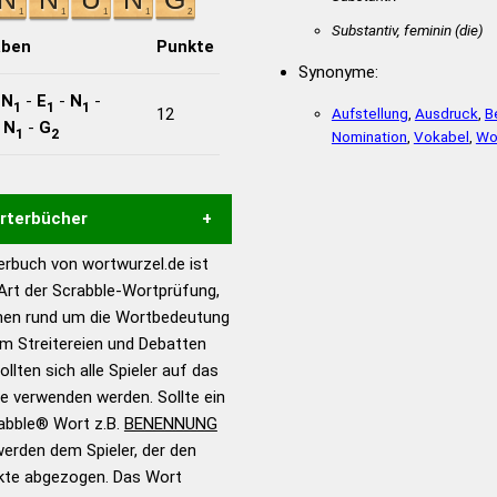
Substantiv, feminin
(die)
aben
Punkte
Synonyme:
-
N
-
E
-
N
-
1
1
1
12
Aufstellung
,
Ausdruck
,
B
-
N
-
G
1
2
Nomination
,
Vokabel
,
Wo
örterbücher
rbuch von wortwurzel.de ist
Hilfe eines semantischen
 Art der Scrabble-Wortprüfung,
s gute Anhaltspunkte zu
onen rund um die Wortbedeutung
ennung und Wortform, um die
m Streitereien und Debatten
für das Scrabble-Spiel zu
llten sich alle Spieler auf das
 Turnier Scrabble-
ie verwenden werden. Sollte ein
rabble® Wort z.B.
BENENNUNG
erden dem Spieler, der den
en – Standardwerk in 12
nkte abgezogen. Das Wort
nden