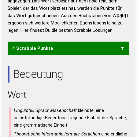
abgezogen. Das Wort verbleibt auf dem Spielfeld, dem
Duden – Richtiges und gutes
Spieler, der das Wort platziert hat, werden die Punkte für
Deutsch
das Wort gutgeschrieben. Aus den Buchstaben von W|O|R|T
ergeben sich weitere Möglichkeiten Buchstabensteine zu
Duden – Die deutsche Grammatik
legen. Hier findest Du die besten Scrabble Lösungen:
Duden – Deutsches
Universalwörterbuch
4 Scrabble Punkte
ROT
TOR
Bedeutung
Wort
Linguistik, Sprachwissenschaft
kleinste, eine
selbstständige Bedeutung tragende Einheit der Sprache,
eine grammatische Einheit
Theoretische Informatik, formale Sprachen
eine endliche