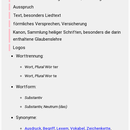
Ausspruch
Text, besonders Liedtext
förmliches Versprechen; Versicherung
Kanon, Sammlung heiliger Schriften, besonders die darin
enthaltene Glaubenslehre
Logos
Worttrennung:
Wort,
Plural
Wör·ter
Wort,
Plural
Wor·te
Wortform:
Substantiv
Substantiv, Neutrum
(das)
Synonyme:
Ausdruck
,
Begriff
,
Lexem
,
Vokabel
,
Zeichenkette
,