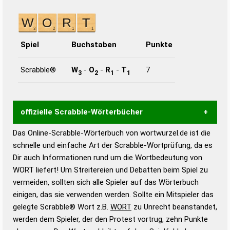
Spiel
Buchstaben
Punkte
Scrabble®
W
-
O
-
R
-
T
7
3
2
1
1
offizielle Scrabble-Wörterbücher
Das Online-Scrabble-Wörterbuch von wortwurzel.de ist die
Wortwurzel liefert mit Hilfe eines semantischen
schnelle und einfache Art der Scrabble-Wortprüfung, da es
Wortanalyse-Algorithmus gute Anhaltspunkte zu
Dir auch Informationen rund um die Wortbedeutung von
Wortbedeutung, Worttrennung und Wortform, um die
WORT liefert! Um Streitereien und Debatten beim Spiel zu
Gültigkeit eines Wortes für das Scrabble-Spiel zu
vermeiden, sollten sich alle Spieler auf das Wörterbuch
bestimmen!
zugelassene Turnier Scrabble-
einigen, das sie verwenden werden. Sollte ein Mitspieler das
Wörterbücher sind:
gelegte Scrabble® Wort z.B.
WORT
zu Unrecht beanstandet,
werden dem Spieler, der den Protest vortrug, zehn Punkte
Duden – Standardwerk in 12 Bänden