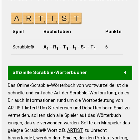
Spiel
Buchstaben
Punkte
Scrabble®
A
-
R
-
T
-
I
-
S
-
T
6
1
1
1
1
1
1
offizielle Scrabble-Wörterbücher
Das Online-Scrabble-Wörterbuch von wortwurzel.de ist die
Wortwurzel liefert mit Hilfe eines semantischen
schnelle und einfache Art der Scrabble-Wortprüfung, da es
Wortanalyse-Algorithmus gute Anhaltspunkte zu
Dir auch Informationen rund um die Wortbedeutung von
Wortbedeutung, Worttrennung und Wortform, um die
ARTIST liefert! Um Streitereien und Debatten beim Spiel zu
Gültigkeit eines Wortes für das Scrabble-Spiel zu
vermeiden, sollten sich alle Spieler auf das Wörterbuch
bestimmen!
zugelassene Turnier Scrabble-
einigen, das sie verwenden werden. Sollte ein Mitspieler das
Wörterbücher sind:
gelegte Scrabble® Wort z.B.
ARTIST
zu Unrecht
beanstandet, werden dem Spieler, der den Protest vortrug,
Duden – Standardwerk in 12 Bänden