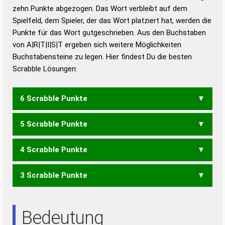
zehn Punkte abgezogen. Das Wort verbleibt auf dem
Duden – Richtiges und gutes
Spielfeld, dem Spieler, der das Wort platziert hat, werden die
Deutsch
Punkte für das Wort gutgeschrieben. Aus den Buchstaben
von A|R|T|I|S|T ergeben sich weitere Möglichkeiten
Duden – Die deutsche Grammatik
Buchstabensteine zu legen. Hier findest Du die besten
Duden – Deutsches
Scrabble Lösungen:
Universalwörterbuch
6 Scrabble Punkte
5 Scrabble Punkte
STRATI
4 Scrabble Punkte
RITAS
RITTS
SITAR
START
TRIAS
TRIST
3 Scrabble Punkte
AIRS
ASTI
RAIS
RAST
RATS
RIAS
RIST
RITA
RITT
SARI
SATT
STAR
TAIS
TAST
TRAT
AIR
AIS
ARS
AST
IRA
RAI
RAS
RAT
SIR
TAI
TAT
TRI
Bedeutung