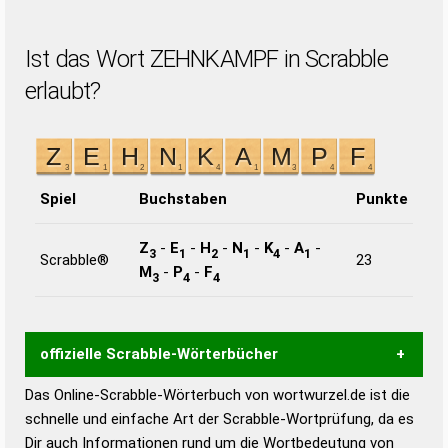
Ist das Wort ZEHNKAMPF in Scrabble
erlaubt?
Spiel
Buchstaben
Punkte
Z
-
E
-
H
-
N
-
K
-
A
-
3
1
2
1
4
1
Scrabble®
23
M
-
P
-
F
3
4
4
offizielle Scrabble-Wörterbücher
Das Online-Scrabble-Wörterbuch von wortwurzel.de ist die
Wortwurzel liefert mit Hilfe eines semantischen
schnelle und einfache Art der Scrabble-Wortprüfung, da es
Wortanalyse-Algorithmus gute Anhaltspunkte zu
Dir auch Informationen rund um die Wortbedeutung von