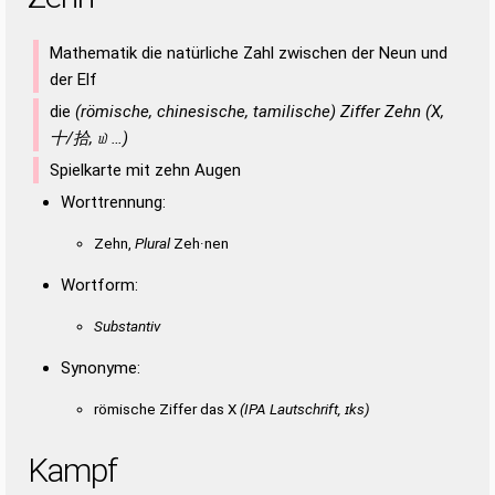
Mathematik die natürliche Zahl zwischen der Neun und
der Elf
die
(römische, chinesische, tamilische) Ziffer Zehn (X,
十/拾, ௰ …)
Spielkarte mit zehn Augen
Worttrennung:
Zehn,
Plural
Zeh·nen
Wortform:
Substantiv
Synonyme:
römische Ziffer das X
(IPA Lautschrift, ɪks)
Kampf