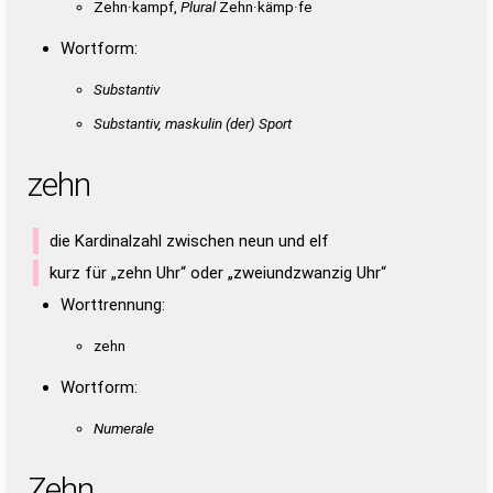
Zehn·kampf,
Plural
Zehn·kämp·fe
Wortform:
Substantiv
Substantiv, maskulin
(der)
Sport
zehn
die Kardinalzahl zwischen neun und elf
kurz für „zehn Uhr“ oder „zweiundzwanzig Uhr“
Worttrennung:
zehn
Wortform:
Numerale
Zehn