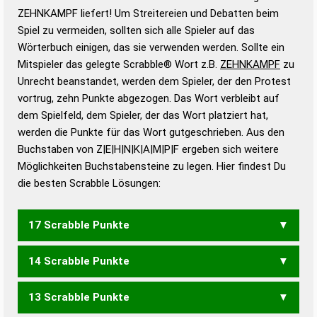
Wortbedeutung, Worttrennung und Wortform, um die
ZEHNKAMPF liefert! Um Streitereien und Debatten beim
Gültigkeit eines Wortes für das Scrabble-Spiel zu
Spiel zu vermeiden, sollten sich alle Spieler auf das
bestimmen!
zugelassene Turnier Scrabble-
Wörterbuch einigen, das sie verwenden werden. Sollte ein
Wörterbücher sind:
Mitspieler das gelegte Scrabble® Wort z.B.
ZEHNKAMPF
zu
Unrecht beanstandet, werden dem Spieler, der den Protest
Duden – Standardwerk in 12 Bänden
vortrug, zehn Punkte abgezogen. Das Wort verbleibt auf
Duden – Richtiges und gutes
dem Spielfeld, dem Spieler, der das Wort platziert hat,
Deutsch
werden die Punkte für das Wort gutgeschrieben. Aus den
Buchstaben von Z|E|H|N|K|A|M|P|F ergeben sich weitere
Duden – Die deutsche Grammatik
Möglichkeiten Buchstabensteine zu legen. Hier findest Du
Duden – Deutsches
die besten Scrabble Lösungen:
Universalwörterbuch
17 Scrabble Punkte
14 Scrabble Punkte
KAMPFE
13 Scrabble Punkte
ZAPFEN