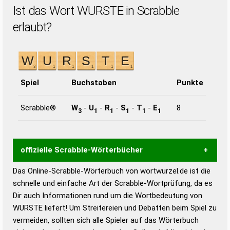
Ist das Wort WURSTE in Scrabble
erlaubt?
Spiel
Buchstaben
Punkte
Scrabble®
W
-
U
-
R
-
S
-
T
-
E
8
3
1
1
1
1
1
offizielle Scrabble-Wörterbücher
Das Online-Scrabble-Wörterbuch von wortwurzel.de ist die
Wortwurzel liefert mit Hilfe eines semantischen
schnelle und einfache Art der Scrabble-Wortprüfung, da es
Wortanalyse-Algorithmus gute Anhaltspunkte zu
Dir auch Informationen rund um die Wortbedeutung von
Wortbedeutung, Worttrennung und Wortform, um die
WURSTE liefert! Um Streitereien und Debatten beim Spiel zu
Gültigkeit eines Wortes für das Scrabble-Spiel zu
vermeiden, sollten sich alle Spieler auf das Wörterbuch
bestimmen!
zugelassene Turnier Scrabble-