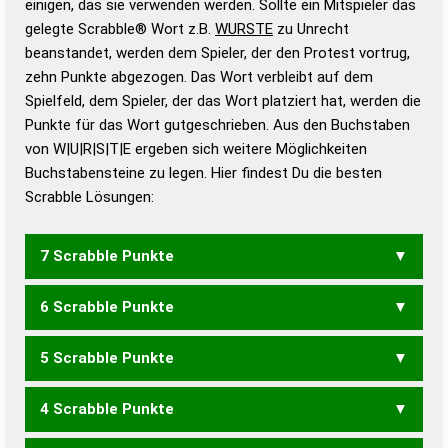
einigen, das sie verwenden werden. Sollte ein Mitspieler das
Wörterbücher sind:
gelegte Scrabble® Wort z.B.
WURSTE
zu Unrecht
beanstandet, werden dem Spieler, der den Protest vortrug,
Duden – Standardwerk in 12 Bänden
zehn Punkte abgezogen. Das Wort verbleibt auf dem
Duden – Richtiges und gutes
Spielfeld, dem Spieler, der das Wort platziert hat, werden die
Deutsch
Punkte für das Wort gutgeschrieben. Aus den Buchstaben
von W|U|R|S|T|E ergeben sich weitere Möglichkeiten
Duden – Die deutsche Grammatik
Buchstabensteine zu legen. Hier findest Du die besten
Duden – Deutsches
Scrabble Lösungen:
Universalwörterbuch
7 Scrabble Punkte
6 Scrabble Punkte
WERST
WERTS
5 Scrabble Punkte
UWES
WERT
WEST
WURT
WUST
4 Scrabble Punkte
EWS
RWE
UWE
WER
WES
WUT
REUST
STREU
STURE
SURET
SURTE