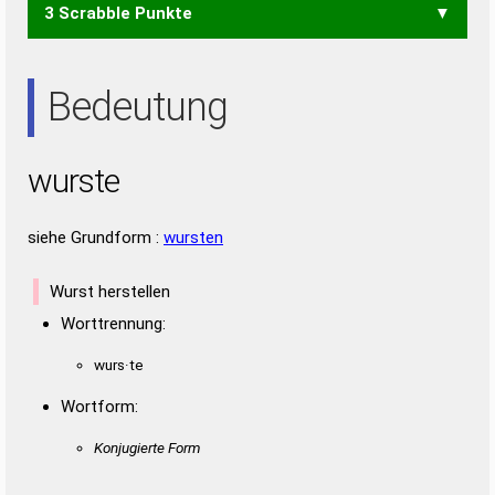
3 Scrabble Punkte
ERST
REST
REUT
RUTE
STER
STUR
SURE
SURT
TREU
URES
USER
UTES
ERS
RES
REU
RUS
SET
SUR
TUE
TUS
URE
UTE
Bedeutung
wurste
siehe Grundform :
wursten
Wurst herstellen
Worttrennung:
wurs·te
Wortform:
Konjugierte Form