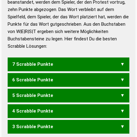
beanstandet, werden dem Spieler, der den Protest vortrug,
Duden – Standardwerk in 12 Bänden
zehn Punkte abgezogen. Das Wort verbleibt auf dem
Duden – Richtiges und gutes
Spielfeld, dem Spieler, der das Wort platziert hat, werden die
Deutsch
Punkte für das Wort gutgeschrieben. Aus den Buchstaben
von W|E|R|S|T ergeben sich weitere Möglichkeiten
Duden – Die deutsche Grammatik
Buchstabensteine zu legen. Hier findest Du die besten
Duden – Deutsches
Scrabble Lösungen:
Universalwörterbuch
7 Scrabble Punkte
6 Scrabble Punkte
WERTS
5 Scrabble Punkte
WERT
WEST
4 Scrabble Punkte
EWS
RWE
WES
3 Scrabble Punkte
REST
STER