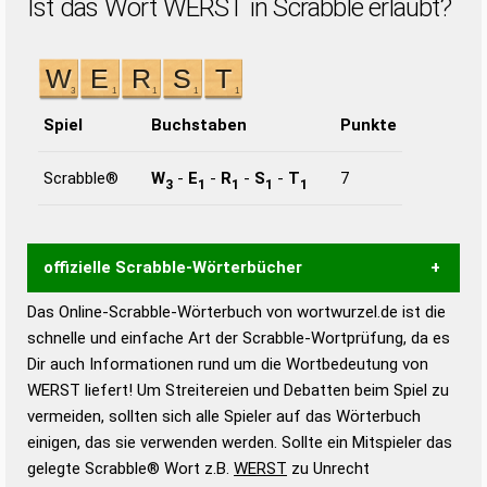
Ist das Wort WERST in Scrabble erlaubt?
Spiel
Buchstaben
Punkte
Scrabble®
W
-
E
-
R
-
S
-
T
7
3
1
1
1
1
offizielle Scrabble-Wörterbücher
Das Online-Scrabble-Wörterbuch von wortwurzel.de ist die
Wortwurzel liefert mit Hilfe eines semantischen
schnelle und einfache Art der Scrabble-Wortprüfung, da es
Wortanalyse-Algorithmus gute Anhaltspunkte zu
Dir auch Informationen rund um die Wortbedeutung von
Wortbedeutung, Worttrennung und Wortform, um die
WERST liefert! Um Streitereien und Debatten beim Spiel zu
Gültigkeit eines Wortes für das Scrabble-Spiel zu
vermeiden, sollten sich alle Spieler auf das Wörterbuch
bestimmen!
zugelassene Turnier Scrabble-
einigen, das sie verwenden werden. Sollte ein Mitspieler das
Wörterbücher sind:
gelegte Scrabble® Wort z.B.
WERST
zu Unrecht