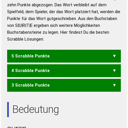
zehn Punkte abgezogen. Das Wort verbleibt auf dem
Duden – Richtiges und gutes
Spielfeld, dem Spieler, der das Wort platziert hat, werden die
Deutsch
Punkte für das Wort gutgeschrieben. Aus den Buchstaben
von S|U|R|T|E ergeben sich weitere Möglichkeiten
Duden – Die deutsche Grammatik
Buchstabensteine zu legen. Hier findest Du die besten
Duden – Deutsches
Scrabble Lösungen:
Universalwörterbuch
5 Scrabble Punkte
4 Scrabble Punkte
REUST
STREU
STURE
SURET
URSTE
3 Scrabble Punkte
ERST
REST
REUT
RUTE
STER
STUR
SURE
TREU
URES
URST
USER
UTES
ERS
RES
REU
RUS
SET
TUE
TUS
URE
URS
UTE
Bedeutung