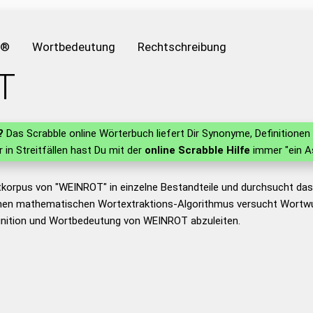
e®
Wortbedeutung
Rechtschreibung
T
?
Das Scrabble online Wörterbuch liefert Dir Synonyme, Definition
r in Streitfällen hast Du mit der
online Scrabble Hilfe
immer "ein A
tkorpus von "WEINROT" in einzelne Bestandteile und durchsucht d
nen mathematischen Wortextraktions-Algorithmus versucht Wortwu
inition und Wortbedeutung von WEINROT abzuleiten.