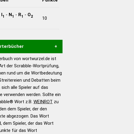
-
I
-
N
-
R
-
O
1
1
1
2
10
örterbücher
rbuch von wortwurzel.de ist
Hilfe eines semantischen
 Art der Scrabble-Wortprüfung,
s gute Anhaltspunkte zu
onen rund um die Wortbedeutung
ennung und Wortform, um die
treitereien und Debatten beim
für das Scrabble-Spiel zu
 sich alle Spieler auf das
 Turnier Scrabble-
ie verwenden werden. Sollte ein
rabble® Wort z.B.
WEINROT
zu
en dem Spieler, der den
en – Standardwerk in 12
nkte abgezogen. Das Wort
nden
d, dem Spieler, der das Wort
en – Richtiges und gutes
Punkte für das Wort