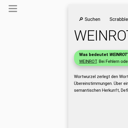
🔎 Suchen
Scrabbl
WEINRO
Was bedeutet
WEINROT
WEINROT
. Bei Fehlern ode
Wortwurzel zerlegt den Wor
Übereinstimmungen. Über ei
semantischen Herkunft, Def