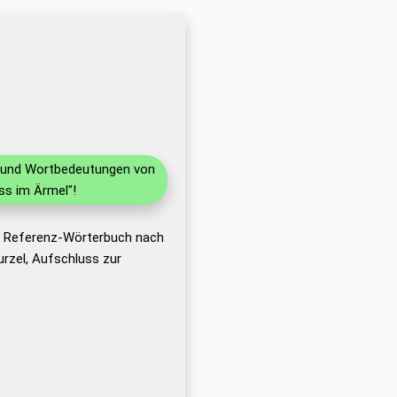
en und Wortbedeutungen von
ss im Ärmel"!
as Referenz-Wörterbuch nach
rzel, Aufschluss zur