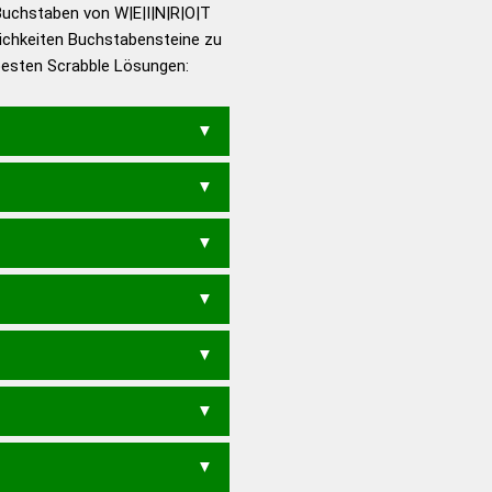
utsch
Buchstaben von W|E|I|N|R|O|T
ichkeiten Buchstabensteine zu
en – Die deutsche Grammatik
 besten Scrabble Lösungen:
en – Deutsches
TEN
WINTER
WINTRE
WIRTEN
INT
WIRTE
NOTIER
ORIENT
T
WIEN
WIET
WIRT
INTRO
ITE
ROTEN
TENOR
TERNO
E
WIR
NOIR
NOTE
OIEN
ORTE