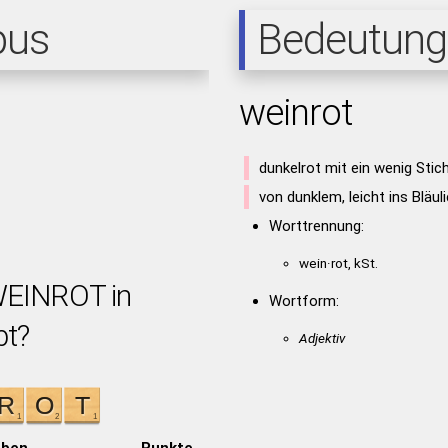
pus
Bedeutung
weinrot
dunkelrot mit ein wenig Stich
von dunklem, leicht ins Bläu
Worttrennung:
wein·rot, kSt.
WEINROT in
Wortform:
bt?
Adjektiv
aben
Punkte