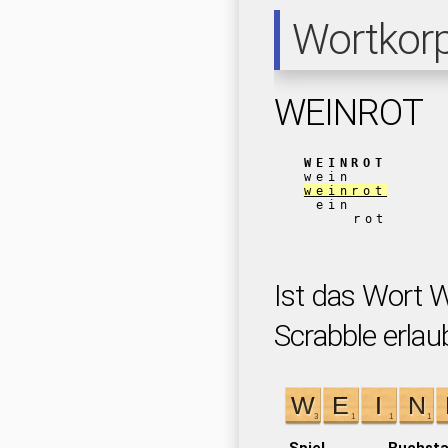
Wortkor
WEINROT
WEINROT
wein
weinrot
ein
rot
Ist das Wort 
Scrabble erlau
Spiel
Buchst