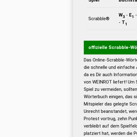
W
-
E
3
1
Scrabble®
-
T
1
offizielle Scrabble-W
Das Online-Scrabble-Wörte
Wortwurzel liefert mit 
die schnelle und einfache
Wortanalyse-Algorithmu
da es Dir auch Informati
Wortbedeutung, Worttr
von WEINROT liefert! Um S
Gültigkeit eines Wortes 
Spiel zu vermeiden, sollten
bestimmen!
zugelassene
Wörterbuch einigen, das s
Wörterbücher sind:
Mitspieler das gelegte Sc
Unrecht beanstandet, werd
Dud
Protest vortrug, zehn Pu
Bä
verbleibt auf dem Spielfel
Dud
platziert hat, werden die 