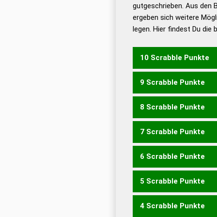
De
gutgeschrieben. Aus den 
ergeben sich weitere Mögl
Dud
legen. Hier findest Du die
Dud
Universalwörterbuch
10 Scrabble Punkte
9 Scrabble Punkte
ROTWEIN
8 Scrabble Punkte
TOWERN
WOREIN
WOR
7 Scrabble Punkte
TOWER
WORIN
WORTE
6 Scrabble Punkte
OWEN
WORT
ERWIN
WE
ROITEN
5 Scrabble Punkte
WON
TWEN
WEIT
WER
ORTEN
ROIEN
ROIET
RO
4 Scrabble Punkte
TONER
TOREN
NRW
RWE
WEN
WER
WI