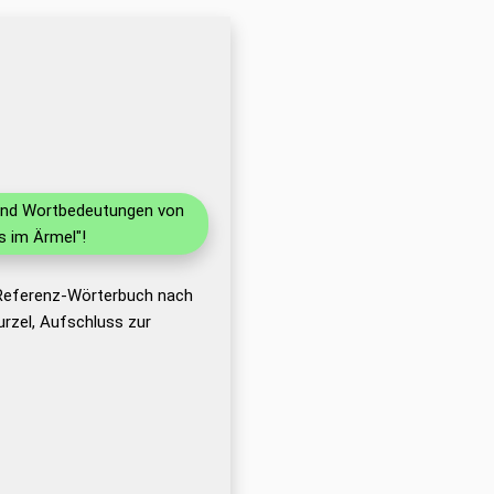
n und Wortbedeutungen von
s im Ärmel"!
 Referenz-Wörterbuch nach
rzel, Aufschluss zur