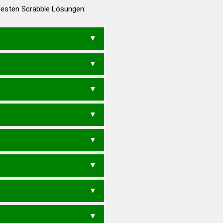
 besten Scrabble Lösungen:
en – Deutsches
LIVIN
VELIN