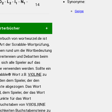
O
-
L
-
I
-
N
-
Synonyme:
2
2
1
1
14
Geige
örterbücher
rbuch von wortwurzel.de ist
Hilfe eines semantischen
 Art der Scrabble-Wortprüfung,
s gute Anhaltspunkte zu
onen rund um die Wortbedeutung
ennung und Wortform, um die
treitereien und Debatten beim
für das Scrabble-Spiel zu
 sich alle Spieler auf das
 Turnier Scrabble-
ie verwenden werden. Sollte ein
rabble® Wort z.B.
VIOLINE
zu
en dem Spieler, der den
en – Standardwerk in 12
nkte abgezogen. Das Wort
nden
d, dem Spieler, der das Wort
en – Richtiges und gutes
Punkte für das Wort
utsch
uchstaben von V|I|O|L|I|N|E
ichkeiten Buchstabensteine zu
en – Die deutsche Grammatik