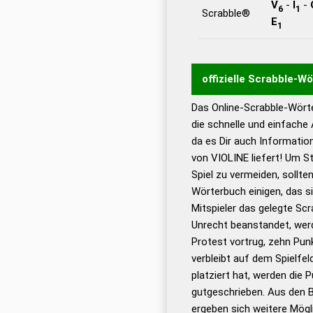
V
-
I
-
6
1
Scrabble®
E
1
offizielle Scrabble-W
Das Online-Scrabble-Wörte
Wortwurzel liefert mit 
die schnelle und einfache
Wortanalyse-Algorithmu
da es Dir auch Informati
Wortbedeutung, Worttr
von VIOLINE liefert! Um S
Gültigkeit eines Wortes 
Spiel zu vermeiden, sollten
bestimmen!
zugelassene
Wörterbuch einigen, das s
Wörterbücher sind:
Mitspieler das gelegte Sc
Unrecht beanstandet, werd
Dud
Protest vortrug, zehn Pu
Bä
verbleibt auf dem Spielfel
Dud
platziert hat, werden die 
De
gutgeschrieben. Aus den B
ergeben sich weitere Mögl
Dud