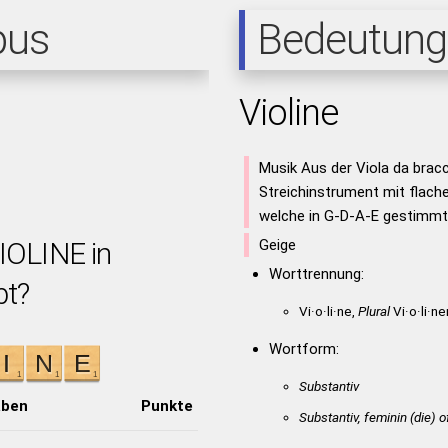
pus
Bedeutung
Violine
Musik Aus der Viola da brac
Streichinstrument mit flach
welche in G-D-A-E gestimmt
IOLINE in
Geige
Worttrennung:
bt?
Vi·o·li·ne,
Plural
Vi·o·li·ne
Wortform:
Substantiv
aben
Punkte
Substantiv, feminin
(die)
o