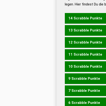
legen. Hier findest Du die
Dud
Universalwörterbuch
14 Scrabble Punkte
13 Scrabble Punkte
OLIVINE
12 Scrabble Punkte
OLIVEN
OLIVIN
VIOLEN
11 Scrabble Punkte
OLIVE
VIOLE
VOILE
10 Scrabble Punkte
LOVE
OLIV
VELO
LIVEN
9 Scrabble Punkte
LIVE
VIEL
7 Scrabble Punkte
VON
6 Scrabble Punkte
OLEIN