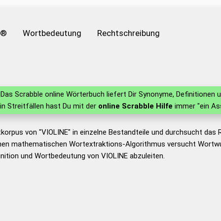
e®
Wortbedeutung
Rechtschreibung
Das Scrabble online Wörterbuch liefert Dir Synonyme, Definitione
 in Streitfällen hast Du mit der
online Scrabble Hilfe
immer "ein As
korpus von "VIOLINE" in einzelne Bestandteile und durchsucht das
nen mathematischen Wortextraktions-Algorithmus versucht Wortwu
nition und Wortbedeutung von VIOLINE abzuleiten.