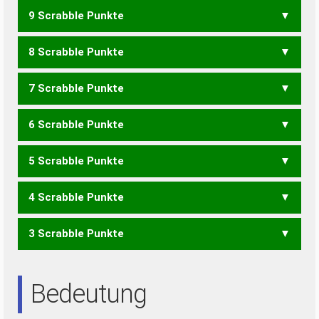
9 Scrabble Punkte
VWS
VERSE
VIERE
8 Scrabble Punkte
ERVE
VERS
VIER
7 Scrabble Punkte
ERWEIS
WEISER
WESIRE
6 Scrabble Punkte
EWERS
WEISE
WESER
WESIR
WIESE
5 Scrabble Punkte
EWER
WEIS
4 Scrabble Punkte
EWE
EWS
RWE
WER
WES
WIR
REISE
RIESE
SERIE
3 Scrabble Punkte
EIER
EIES
EIRE
EISE
REIS
RIES
SIRE
EIS
ERS
IRE
REE
RES
SEE
SEI
SIE
SIR
Bedeutung