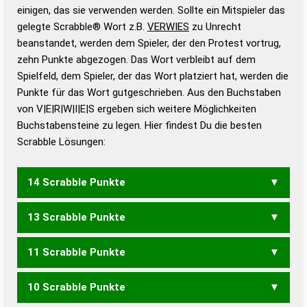
bestimmen!
zugelassene Turnier Scrabble-
einigen, das sie verwenden werden. Sollte ein Mitspieler das
Wörterbücher sind:
gelegte Scrabble® Wort z.B.
VERWIES
zu Unrecht
beanstandet, werden dem Spieler, der den Protest vortrug,
Duden – Standardwerk in 12 Bänden
zehn Punkte abgezogen. Das Wort verbleibt auf dem
Duden – Richtiges und gutes
Spielfeld, dem Spieler, der das Wort platziert hat, werden die
Deutsch
Punkte für das Wort gutgeschrieben. Aus den Buchstaben
von V|E|R|W|I|E|S ergeben sich weitere Möglichkeiten
Duden – Die deutsche Grammatik
Buchstabensteine zu legen. Hier findest Du die besten
Duden – Deutsches
Scrabble Lösungen:
Universalwörterbuch
14 Scrabble Punkte
13 Scrabble Punkte
REVIEWS
VERWEIS
11 Scrabble Punkte
REVIEW
VERWES
10 Scrabble Punkte
VEREIS