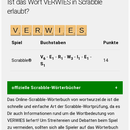
Ist das Wort VERWIES in Scrabble
erlaubt?
Spiel
Buchstaben
Punkte
V
-
E
-
R
-
W
-
I
-
E
-
6
1
1
3
1
1
Scrabble®
14
S
1
offizielle Scrabble-Wörterbücher
Das Online-Scrabble-Wörterbuch von wortwurzel.de ist die
Wortwurzel liefert mit Hilfe eines semantischen
schnelle und einfache Art der Scrabble-Wortprüfung, da es
Wortanalyse-Algorithmus gute Anhaltspunkte zu
Dir auch Informationen rund um die Wortbedeutung von
Wortbedeutung, Worttrennung und Wortform, um die
VERWIES liefert! Um Streitereien und Debatten beim Spiel
Gültigkeit eines Wortes für das Scrabble-Spiel zu
zu vermeiden, sollten sich alle Spieler auf das Wörterbuch