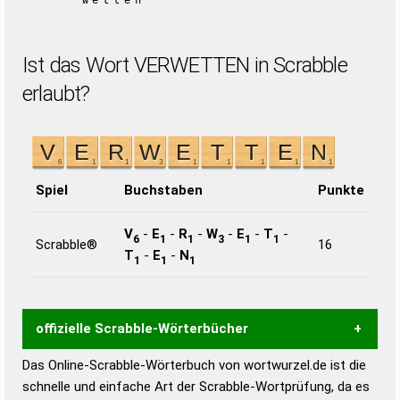
wetten
Ist das Wort VERWETTEN in Scrabble
erlaubt?
Spiel
Buchstaben
Punkte
V
-
E
-
R
-
W
-
E
-
T
-
6
1
1
3
1
1
Scrabble®
16
T
-
E
-
N
1
1
1
offizielle Scrabble-Wörterbücher
Das Online-Scrabble-Wörterbuch von wortwurzel.de ist die
Wortwurzel liefert mit Hilfe eines semantischen
schnelle und einfache Art der Scrabble-Wortprüfung, da es
Wortanalyse-Algorithmus gute Anhaltspunkte zu