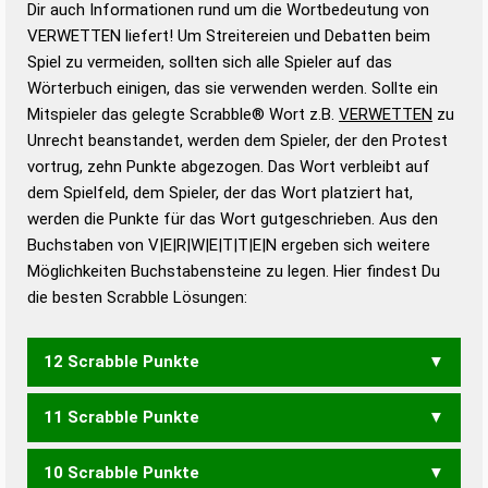
Dir auch Informationen rund um die Wortbedeutung von
Wortbedeutung, Worttrennung und Wortform, um die
VERWETTEN liefert! Um Streitereien und Debatten beim
Gültigkeit eines Wortes für das Scrabble-Spiel zu
Spiel zu vermeiden, sollten sich alle Spieler auf das
bestimmen!
zugelassene Turnier Scrabble-
Wörterbuch einigen, das sie verwenden werden. Sollte ein
Wörterbücher sind:
Mitspieler das gelegte Scrabble® Wort z.B.
VERWETTEN
zu
Unrecht beanstandet, werden dem Spieler, der den Protest
Duden – Standardwerk in 12 Bänden
vortrug, zehn Punkte abgezogen. Das Wort verbleibt auf
Duden – Richtiges und gutes
dem Spielfeld, dem Spieler, der das Wort platziert hat,
Deutsch
werden die Punkte für das Wort gutgeschrieben. Aus den
Buchstaben von V|E|R|W|E|T|T|E|N ergeben sich weitere
Duden – Die deutsche Grammatik
Möglichkeiten Buchstabensteine zu legen. Hier findest Du
Duden – Deutsches
die besten Scrabble Lösungen:
Universalwörterbuch
12 Scrabble Punkte
11 Scrabble Punkte
NERVTET
VENETER
VETTERN
10 Scrabble Punkte
NERVET
NERVTE
VETTER