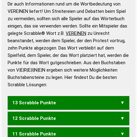
Wortanalyse-Algorithmus gute Anhaltspunkte zu
Dir auch Informationen rund um die Wortbedeutung von
Wortbedeutung, Worttrennung und Wortform, um die
VEREINEN liefert! Um Streitereien und Debatten beim Spiel
Gültigkeit eines Wortes für das Scrabble-Spiel zu
zu vermeiden, sollten sich alle Spieler auf das Wörterbuch
bestimmen!
zugelassene Turnier Scrabble-
einigen, das sie verwenden werden. Sollte ein Mitspieler das
Wörterbücher sind:
gelegte Scrabble® Wort z.B.
VEREINEN
zu Unrecht
beanstandet, werden dem Spieler, der den Protest vortrug,
Duden – Standardwerk in 12 Bänden
zehn Punkte abgezogen. Das Wort verbleibt auf dem
Duden – Richtiges und gutes
Spielfeld, dem Spieler, der das Wort platziert hat, werden die
Deutsch
Punkte für das Wort gutgeschrieben. Aus den Buchstaben
von V|E|R|E|I|N|E|N ergeben sich weitere Möglichkeiten
Duden – Die deutsche Grammatik
Buchstabensteine zu legen. Hier findest Du die besten
Duden – Deutsches
Scrabble Lösungen:
Universalwörterbuch
13 Scrabble Punkte
12 Scrabble Punkte
VERNEINE
11 Scrabble Punkte
VERNEIN