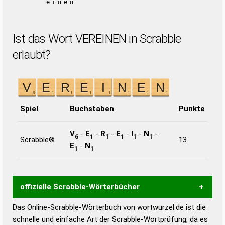
einen
Ist das Wort VEREINEN in Scrabble
erlaubt?
Spiel
Buchstaben
Punkte
V
-
E
-
R
-
E
-
I
-
N
-
6
1
1
1
1
1
Scrabble®
13
E
-
N
1
1
offizielle Scrabble-Wörterbücher
Das Online-Scrabble-Wörterbuch von wortwurzel.de ist die
Wortwurzel liefert mit Hilfe eines semantischen
schnelle und einfache Art der Scrabble-Wortprüfung, da es