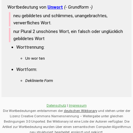
Wortbedeutung von
Unwort
(- Grundform -)
neu gebildetes und schlimmes, unangebrachtes,
verwerfliches Wort.
nur Plural 2 unschönes Wort, ein falsch oder unglücklich
gebildetes Wort
Worttrennung:
Un·wor·ten
Wortform:
Deklinierte Form
Datenschutz
|
Impressum
Die Wortbedeutungen entstammen der
deutschen Wiktionary
und stehen unter der
Lizenz Creative Commons Namensnennung – Weitergabe unter gleichen
Bedingungen 3.0 Unported. Bei Wiktionary ist eine Liste der Autoren verfügbar. Die
Artikel zur Wortbedeutung wurden über einen semantischen Computer-Algorithmus
neu strukturiert, bearbeitet, ergänzt und gekürzt.