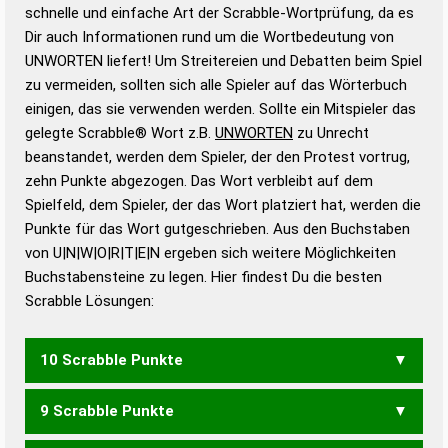
Wortwurzel liefert mit Hilfe eines semantischen
schnelle und einfache Art der Scrabble-Wortprüfung, da es
Wortanalyse-Algorithmus gute Anhaltspunkte zu
Dir auch Informationen rund um die Wortbedeutung von
Wortbedeutung, Worttrennung und Wortform, um die
UNWORTEN liefert! Um Streitereien und Debatten beim Spiel
Gültigkeit eines Wortes für das Scrabble-Spiel zu
zu vermeiden, sollten sich alle Spieler auf das Wörterbuch
bestimmen!
zugelassene Turnier Scrabble-
einigen, das sie verwenden werden. Sollte ein Mitspieler das
Wörterbücher sind:
gelegte Scrabble® Wort z.B.
UNWORTEN
zu Unrecht
beanstandet, werden dem Spieler, der den Protest vortrug,
Duden – Standardwerk in 12 Bänden
zehn Punkte abgezogen. Das Wort verbleibt auf dem
Duden – Richtiges und gutes
Spielfeld, dem Spieler, der das Wort platziert hat, werden die
Deutsch
Punkte für das Wort gutgeschrieben. Aus den Buchstaben
von U|N|W|O|R|T|E|N ergeben sich weitere Möglichkeiten
Duden – Die deutsche Grammatik
Buchstabensteine zu legen. Hier findest Du die besten
Duden – Deutsches
Scrabble Lösungen:
Universalwörterbuch
10 Scrabble Punkte
9 Scrabble Punkte
NEUWORT