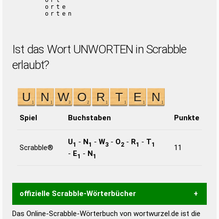
ort
orte
orten
Ist das Wort UNWORTEN in Scrabble
erlaubt?
Spiel
Buchstaben
Punkte
U
-
N
-
W
-
O
-
R
-
T
1
1
3
2
1
1
Scrabble®
11
-
E
-
N
1
1
offizielle Scrabble-Wörterbücher
Das Online-Scrabble-Wörterbuch von wortwurzel.de ist die