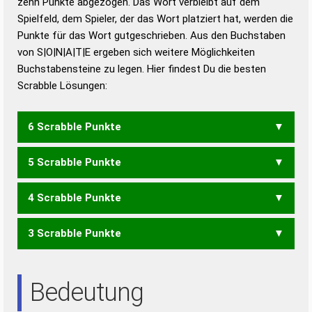
zehn Punkte abgezogen. Das Wort verbleibt auf dem
Duden – Richtiges und gutes
Spielfeld, dem Spieler, der das Wort platziert hat, werden die
Deutsch
Punkte für das Wort gutgeschrieben. Aus den Buchstaben
von S|O|N|A|T|E ergeben sich weitere Möglichkeiten
Duden – Die deutsche Grammatik
Buchstabensteine zu legen. Hier findest Du die besten
Duden – Deutsches
Scrabble Lösungen:
Universalwörterbuch
6 Scrabble Punkte
5 Scrabble Punkte
OASEN
OSTEN
STENO
STOEN
TONES
TOSEN
4 Scrabble Punkte
NATO
NOTE
OASE
OSTE
SONE
STOA
TONE
TONS
TOSE
ASTEN
SENAT
TANSE
3 Scrabble Punkte
EOS
NOT
ONS
OST
TAO
TON
TOS
ANSE
ANTE
ASEN
ASTE
ETAS
NASE
NEST
NETS
ANS
ASE
AST
ENS
ETA
NET
SAE
SEN
SET
Bedeutung