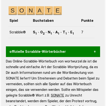
Spiel
Buchstaben
Punkte
Scrabble®
S
-
O
-
N
-
A
-
T
-
E
7
1
2
1
1
1
1
offizielle Scrabble-Wörterbücher
Das Online-Scrabble-Wörterbuch von wortwurzel.de ist die
Wortwurzel liefert mit Hilfe eines semantischen
schnelle und einfache Art der Scrabble-Wortprüfung, da es
Wortanalyse-Algorithmus gute Anhaltspunkte zu
Dir auch Informationen rund um die Wortbedeutung von
Wortbedeutung, Worttrennung und Wortform, um die
SONATE liefert! Um Streitereien und Debatten beim Spiel zu
Gültigkeit eines Wortes für das Scrabble-Spiel zu
vermeiden, sollten sich alle Spieler auf das Wörterbuch
bestimmen!
zugelassene Turnier Scrabble-
einigen, das sie verwenden werden. Sollte ein Mitspieler das
Wörterbücher sind:
gelegte Scrabble® Wort z.B.
SONATE
zu Unrecht
beanstandet, werden dem Spieler, der den Protest vortrug,
Duden – Standardwerk in 12 Bänden