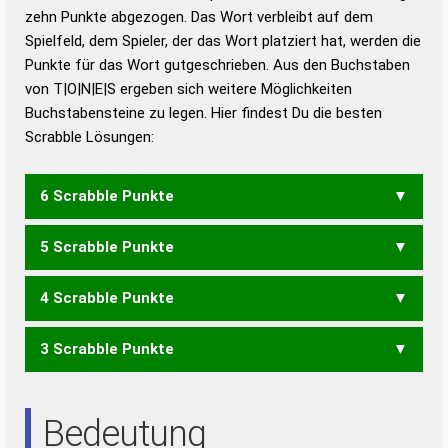
zehn Punkte abgezogen. Das Wort verbleibt auf dem
Duden – Richtiges und gutes
Spielfeld, dem Spieler, der das Wort platziert hat, werden die
Deutsch
Punkte für das Wort gutgeschrieben. Aus den Buchstaben
von T|O|N|E|S ergeben sich weitere Möglichkeiten
Duden – Die deutsche Grammatik
Buchstabensteine zu legen. Hier findest Du die besten
Duden – Deutsches
Scrabble Lösungen:
Universalwörterbuch
6 Scrabble Punkte
5 Scrabble Punkte
OSTEN
STENO
STOEN
TOSEN
4 Scrabble Punkte
NOTE
OSTE
SONE
TONS
TOSE
3 Scrabble Punkte
EOS
NOT
ONS
OST
SON
TOS
NEST
NETS
ENS
NET
SEN
SET
Bedeutung