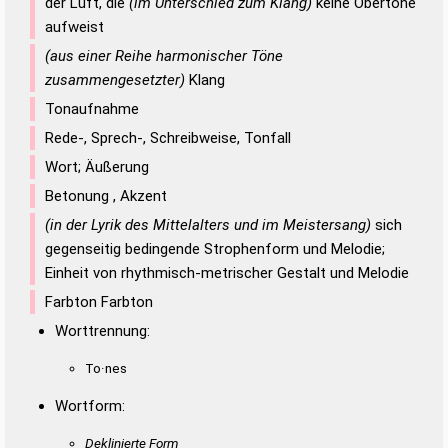
der Luft, die
(im Unterschied zum Klang)
keine Obertöne
aufweist
(aus einer Reihe harmonischer Töne
zusammengesetzter)
Klang
Tonaufnahme
Rede-, Sprech-, Schreibweise, Tonfall
Wort; Äußerung
Betonung , Akzent
(in der Lyrik des Mittelalters und im Meistersang)
sich
gegenseitig bedingende Strophenform und Melodie;
Einheit von rhythmisch-metrischer Gestalt und Melodie
Farbton Farbton
Worttrennung:
To·nes
Wortform:
Deklinierte Form