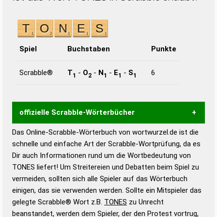
Spiel
Buchstaben
Punkte
Scrabble®
T
-
O
-
N
-
E
-
S
6
1
2
1
1
1
offizielle Scrabble-Wörterbücher
Das Online-Scrabble-Wörterbuch von wortwurzel.de ist die
Wortwurzel liefert mit Hilfe eines semantischen
schnelle und einfache Art der Scrabble-Wortprüfung, da es
Wortanalyse-Algorithmus gute Anhaltspunkte zu
Dir auch Informationen rund um die Wortbedeutung von
Wortbedeutung, Worttrennung und Wortform, um die
TONES liefert! Um Streitereien und Debatten beim Spiel zu
Gültigkeit eines Wortes für das Scrabble-Spiel zu
vermeiden, sollten sich alle Spieler auf das Wörterbuch
bestimmen!
zugelassene Turnier Scrabble-
einigen, das sie verwenden werden. Sollte ein Mitspieler das
Wörterbücher sind:
gelegte Scrabble® Wort z.B.
TONES
zu Unrecht
beanstandet, werden dem Spieler, der den Protest vortrug,
Duden – Standardwerk in 12 Bänden