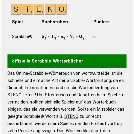
Spiel
Buchstaben
Punkte
Scrabble®
S
-
T
-
E
-
N
-
O
6
1
1
1
1
2
offizielle Scrabble-Wörterbücher
Das Online-Scrabble-Wörterbuch von wortwurzel.de ist die
Wortwurzel liefert mit Hilfe eines semantischen
schnelle und einfache Art der Scrabble-Wortprüfung, da es
Wortanalyse-Algorithmus gute Anhaltspunkte zu
Dir auch Informationen rund um die Wortbedeutung von
Wortbedeutung, Worttrennung und Wortform, um die
STENO liefert! Um Streitereien und Debatten beim Spiel zu
Gültigkeit eines Wortes für das Scrabble-Spiel zu
vermeiden, sollten sich alle Spieler auf das Wörterbuch
bestimmen!
zugelassene Turnier Scrabble-
einigen, das sie verwenden werden. Sollte ein Mitspieler das
Wörterbücher sind:
gelegte Scrabble® Wort z.B.
STENO
zu Unrecht
beanstandet, werden dem Spieler, der den Protest vortrug,
Duden – Standardwerk in 12 Bänden
zehn Punkte abgezogen. Das Wort verbleibt auf dem