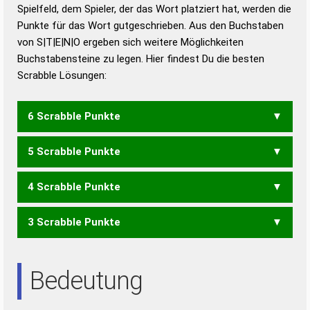
Duden – Richtiges und gutes
Spielfeld, dem Spieler, der das Wort platziert hat, werden die
Deutsch
Punkte für das Wort gutgeschrieben. Aus den Buchstaben
von S|T|E|N|O ergeben sich weitere Möglichkeiten
Duden – Die deutsche Grammatik
Buchstabensteine zu legen. Hier findest Du die besten
Duden – Deutsches
Scrabble Lösungen:
Universalwörterbuch
6 Scrabble Punkte
5 Scrabble Punkte
OSTEN
STOEN
TONES
TOSEN
4 Scrabble Punkte
NOTE
OSTE
SONE
TONE
TONS
TOSE
3 Scrabble Punkte
EOS
NOT
ONS
OST
SON
TON
TOS
NEST
NETS
ENS
NET
SEN
SET
Bedeutung